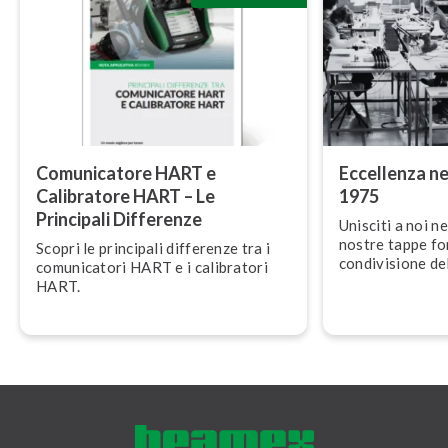
Co­mu­ni­ca­to­re HART e
Eccellenza ne
Calibratore HART – Le
1975
Principali Differenze
Unisciti a noi ne
nostre tappe fon­
Scopri le principali differenze tra i
con­di­vi­sio­ne 
co­mu­ni­ca­to­ri HART e i calibratori
il futuro.
HART.