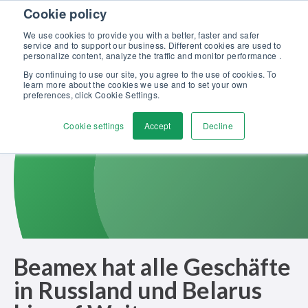
Skip to content
Cookie policy
Kalibriergrundlagen Druck (eBook) – jetzt kostenlos herunterladen!
>
We use cookies to provide you with a better, faster and safer
service and to support our business. Different cookies are used to
Kontaktieren
personalize content, analyze the traffic and monitor performance .
Men
By continuing to use our site, you agree to the use of cookies. To
learn more about the cookies we use and to set your own
preferences, click Cookie Settings.
Cookie settings
Accept
Decline
Beamex hat alle Geschäfte
in Russland und Belarus