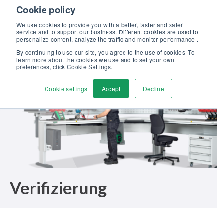
Skip to content
Cookie policy
Kalibriergrundlagen Druck (eBook) – jetzt kostenlos herunterladen!
>
We use cookies to provide you with a better, faster and safer
service and to support our business. Different cookies are used to
Kontaktieren
personalize content, analyze the traffic and monitor performance .
Men
By continuing to use our site, you agree to the use of cookies. To
learn more about the cookies we use and to set your own
preferences, click Cookie Settings.
Cookie settings
Accept
Decline
Verifizierung