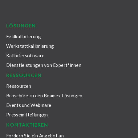
LinkedIn
Facebook
Youtube
Twitter
Instagram
LÖSUNGEN
Feldkalibrierung
Werkstattkalibrierung
Kalibriersoftware
Dienstleistungen von Expert*innen
RESSOURCEN
Ressourcen
Broschüre zu den Beamex Lösungen
Events und Webinare
Pressemitteilungen
KONTAKTIEREN
Fordern Sie ein Angebot an