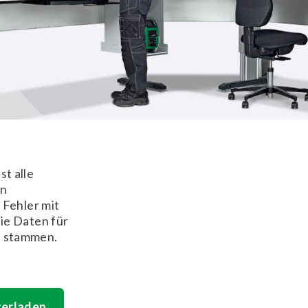
t alle
en
 Fehler mit
ie Daten für
e stammen.
terladen