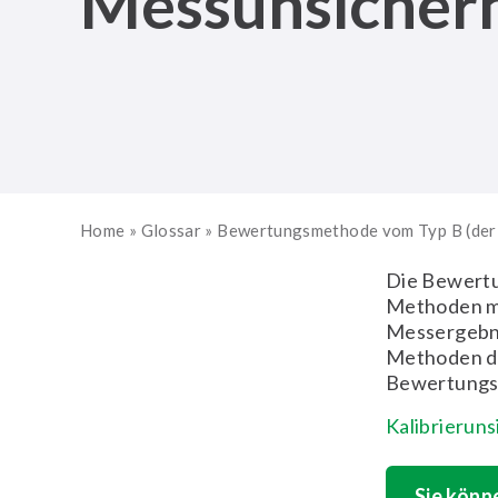
Messunsicherh
Home
»
Glossar
»
Bewertungsmethode vom Typ B (der
Die Bewertu
Methoden mi
Messergebnis
Methoden de
Bewertungsm
Kalibrieruns
Sie könn