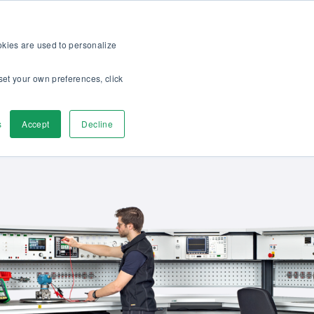
op
Für Kunden
Über uns
Karriere
DE
ookies are used to personalize
set your own preferences, click
r
Kontaktieren
s
Accept
Decline