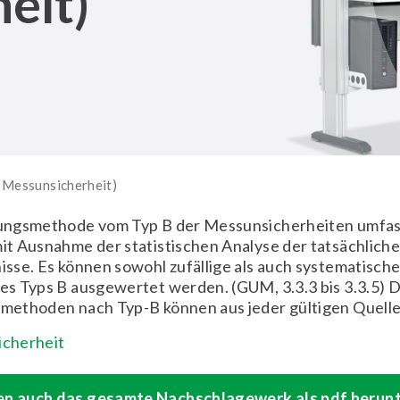
eit)
 Messunsicherheit)
ngsmethode vom Typ B der Messunsicherheiten umfass
t Ausnahme der statistischen Analyse der tatsächlich
se. Es können sowohl zufällige als auch systematische
s Typs B ausgewertet werden. (GUM, 3.3.3 bis 3.3.5) D
ethoden nach Typ-B können aus jeder gültigen Quell
icherheit
en auch das gesamte Nachschlagewerk als pdf herun