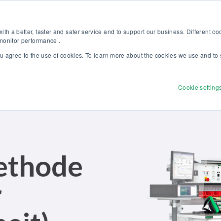
Kalibriergrundlagen Druck (eBook) – jetzt kostenlos herunterladen! >
Websh
th a better, faster and safer service and to support our business. Different c
 monitor performance .
ou agree to the use of cookies. To learn more about the cookies we use and to 
dukte
Lösungen
Dienstleistungen
Discove
Cookie setting
ethode
r