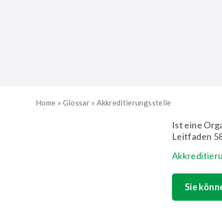
Home
»
Glossar
»
Akkreditierungsstelle
Ist eine Or
Leitfaden 5
Akkreditier
Sie könn