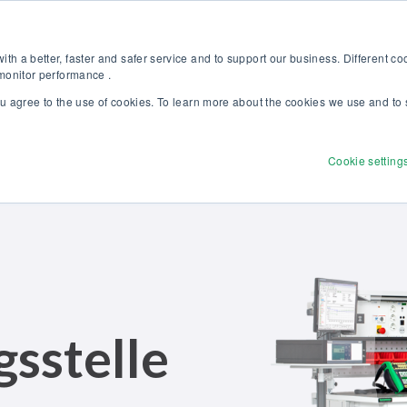
Kalibriergrundlagen Druck (eBook) – jetzt kostenlos herunterladen! >
Websh
th a better, faster and safer service and to support our business. Different c
 monitor performance .
ou agree to the use of cookies. To learn more about the cookies we use and to 
dukte
Lösungen
Dienstleistungen
Discove
Cookie setting
sstelle