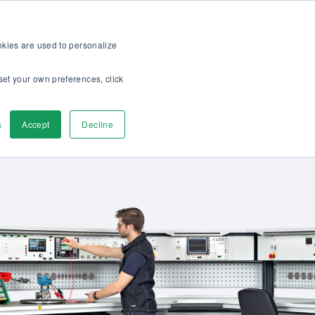
op
Für Kunden
Über uns
Karriere
DE
ookies are used to personalize
set your own preferences, click
r
Kontaktieren
s
Accept
Decline