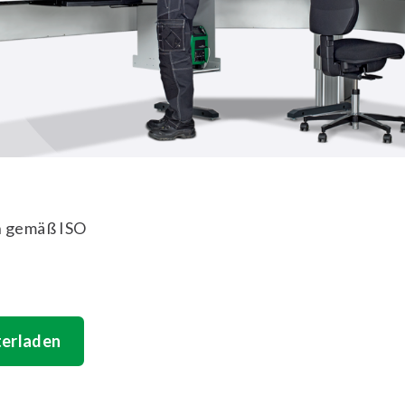
en gemäß ISO
terladen