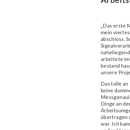
„Das erste M
mein viertes
abschloss. 
Signalverarb
naheliegend
arbeitete i
bestand hau
unsere Proje
Das tolle an
keine dumme
Messgenauigk
Dinge an der
Arbeitsumge
übertragen u
war. Ich kan