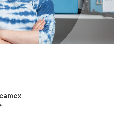
 Beamex
e