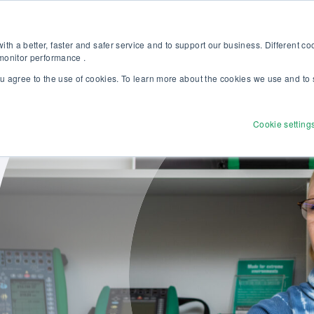
Kalibriergrundlagen Druck (eBook) – jetzt kostenlos herunterladen! >
Websh
th a better, faster and safer service and to support our business. Different c
 monitor performance .
ou agree to the use of cookies. To learn more about the cookies we use and to 
dukte
Lösungen
Dienstleistungen
Discove
Cookie setting