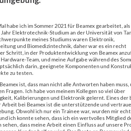
al habe ich im Sommer 2021 für Beamex gearbeitet, als
 Jahr Elektrotechnik-Studium an der Universität von T
Schwerpunkte meines Studiums waren Elektronik,
eitung und Biomedizintechnik, daher war es ein recht
er Schritt, in der Produktentwicklung von Beamex anzu
m Hardware-Team, und meine Aufgabe während des So
ptsächlich darin, geeignete Komponenten und Konstru
kte zu testen.
 Beamex ist, dass man nicht alle Antworten haben muss, 
n Fragen. Ich habe von meinem Kollegen so viel über
eit, Kalibrierungen und Elektronik gelernt. Eines der
 Arbeit bei Beamex ist die unterstützende und vertrau
bung. Obwohl ich nur ein Trainee war, wurden mir ech
nd ich konnte sehen, dass ich ein wertvolles Mitglied 
n sehen, dass meine Arbeit einen Einfluss auf unsere Pr