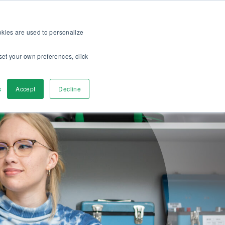
op
Für Kunden
Über uns
Karriere
DE
ookies are used to personalize
set your own preferences, click
r
Kontaktieren
s
Accept
Decline