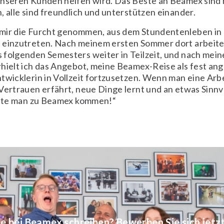
unseren Kunden helfen wird. Das Beste an Beamex sind
, alle sind freundlich und unterstützen einander.
mir die Furcht genommen, aus dem Stundentenleben in
 einzutreten. Nach meinem ersten Sommer dort arbeite
 folgenden Semesters weiter in Teilzeit, und nach mei
hielt ich das Angebot, meine Beamex-Reise als fest ang
twicklerin in Vollzeit fortzusetzen. Wenn man eine Arb
Vertrauen erfährt, neue Dinge lernt und an etwas Sinn
ollte man zu Beamex kommen!“
e bei Beamex schreiben? Bewerben Sie sich jetz