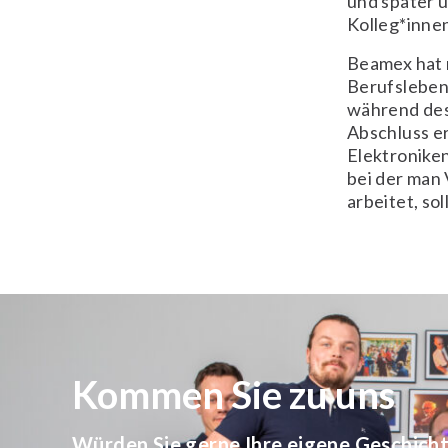
und später 
Kolleg*innen
Beamex hat 
Berufsleben
während des
Abschluss er
Elektroniken
bei der man 
arbeitet, s
Kommen Sie zu uns
Würden Sie gerne Ihre eigene Geschicht