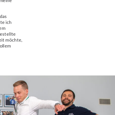
 meine
 das
te ich
nem
estellte
eit möchte,
vollem
t!