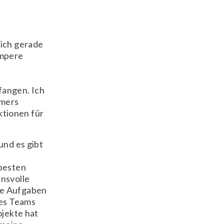
 ich gerade
ampere
fangen. Ich
mmers
ktionen für
und es gibt
 besten
ensvolle
te Aufgaben
des Teams
ojekte hat