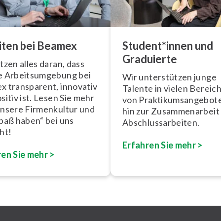
iten bei Beamex
Student*innen und
Graduierte
tzen alles daran, dass
 Ar­beits­um­ge­bung bei
Wir un­ter­stüt­zen junge
 transparent, innovativ
Talente in vielen Bereic
sitiv ist. Lesen Sie mehr
von Prak­ti­kums­an­ge­bo­t
nsere Fir­men­kul­tur und
hin zur Zu­sam­men­ar­beit
paß haben“ bei uns
Ab­schluss­ar­bei­ten.
ht!
Erfahren Sie mehr >
en Sie mehr >