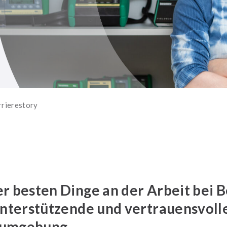
rrierestory
er besten Dinge an der Arbeit bei
 unterstützende und vertrauensvoll
sumgebung.