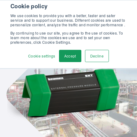
Skip to content
Cookie policy
Descubra nuestro nuevo catálogo Soluciones Beamex para la
Excelencia en Calibración >>
We use cookies to provide you with a better, faster and safer
service and to support our business. Different cookies are used to
Contáctenos
personalize content, analyze the traffic and monitor performance .
Men
By continuing to use our site, you agree to the use of cookies. To
learn more about the cookies we use and to set your own
preferences, click Cookie Settings.
Cookie settings
Accept
Decline