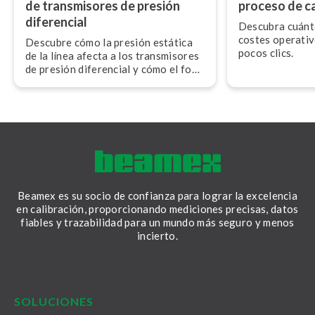
de tra­n­s­mi­so­res de presión
proceso de ca
diferencial
Descubra cuánt
costes operativ
Descubre cómo la presión estática
pocos clics.
de la línea afecta a los tra­n­s­mi­so­res
de presión diferencial y cómo el foo­
t­pri­n­ti­ng ayuda a garantizar una
calibración precisa en campo.
Beamex es su socio de confianza para lograr la excelencia
en calibración, proporcionando mediciones precisas, datos
fiables y trazabilidad para un mundo más seguro y menos
incierto.
LinkedIn
Facebook
Youtube
Twitter
Instagram
SOLUCIONES