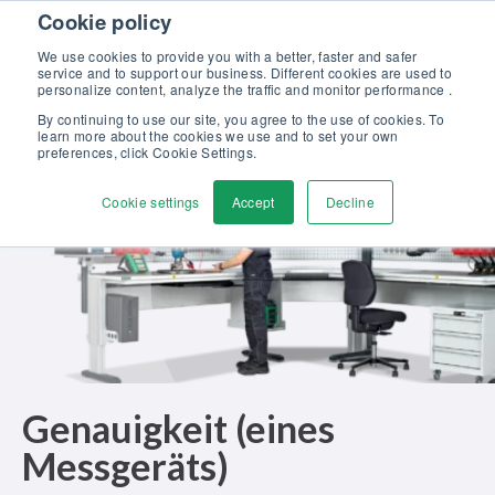
Skip to content
Cookie policy
Kalibriergrundlagen Druck (eBook) – jetzt kostenlos herunterladen!
>
We use cookies to provide you with a better, faster and safer
service and to support our business. Different cookies are used to
Kontaktieren
personalize content, analyze the traffic and monitor performance .
Men
By continuing to use our site, you agree to the use of cookies. To
learn more about the cookies we use and to set your own
preferences, click Cookie Settings.
Cookie settings
Accept
Decline
Genauigkeit (eines
Messgeräts)