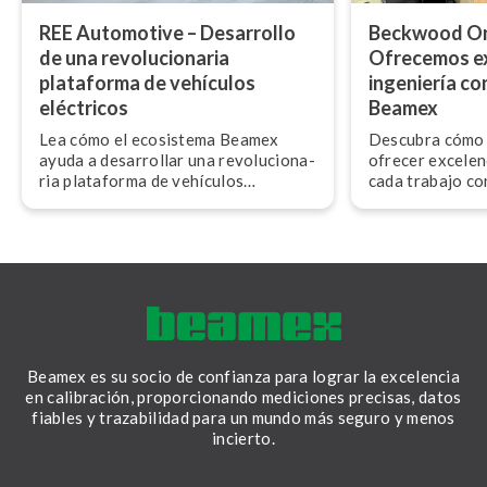
REE Automotive – Desarrollo
Beckwood Ons
de una re­vo­lu­cio­na­ria
Ofrecemos ex
plataforma de vehículos
ingeniería co
eléctricos
Beamex
Lea cómo el ecosistema Beamex
Descubra cómo
ayuda a desarrollar una re­vo­lu­cio­na­
ofrecer excelen
ria plataforma de vehículos
cada trabajo co
eléctricos (EV) para REE
calibración de 
Automotive.
Beamex es su socio de confianza para lograr la excelencia
en calibración, proporcionando mediciones precisas, datos
fiables y trazabilidad para un mundo más seguro y menos
incierto.