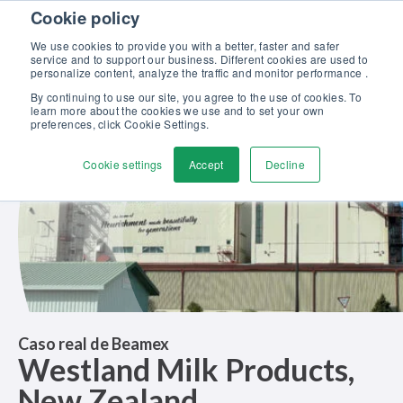
Skip to content
Cookie policy
Descubra nuestro nuevo catálogo Soluciones Beamex para la
Excelencia en Calibración >>
We use cookies to provide you with a better, faster and safer
service and to support our business. Different cookies are used to
Contáctenos
personalize content, analyze the traffic and monitor performance .
Men
By continuing to use our site, you agree to the use of cookies. To
learn more about the cookies we use and to set your own
preferences, click Cookie Settings.
Cookie settings
Accept
Decline
Caso real de Beamex
Westland Milk Products,
New Zealand