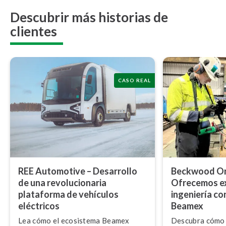
Descubrir más historias de
clientes
CASO REAL
REE Automotive – Desarrollo
Beckwood Ons
de una re­vo­lu­cio­na­ria
Ofrecemos ex
plataforma de vehículos
ingeniería co
eléctricos
Beamex
Lea cómo el ecosistema Beamex
Descubra cómo