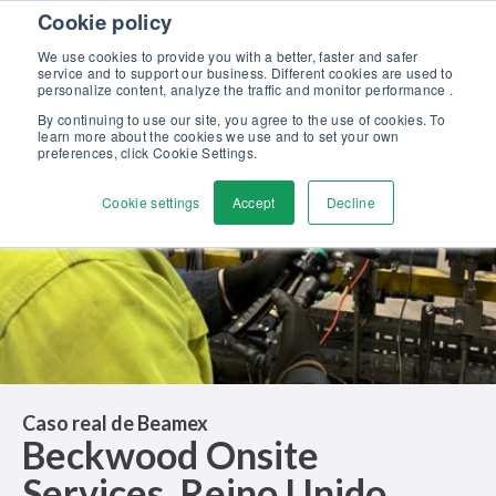
Skip to content
Cookie policy
Descubra nuestro nuevo catálogo Soluciones Beamex para la
Excelencia en Calibración >>
We use cookies to provide you with a better, faster and safer
service and to support our business. Different cookies are used to
Contáctenos
personalize content, analyze the traffic and monitor performance .
Men
By continuing to use our site, you agree to the use of cookies. To
learn more about the cookies we use and to set your own
preferences, click Cookie Settings.
Cookie settings
Accept
Decline
Caso real de Beamex
Beckwood Onsite
Services, Reino Unido