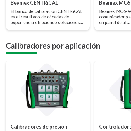
Beamex CENTRiCAL
Beamex MC
El banco de calibración CENTRiCAL
Beamex MC6-WS 
es el resultado de décadas de
comunicador pa
experiencia ofreciendo soluciones
en panel de alta
de calibración para talleres del
combina fu­n­cio­
sector industrial.
facilidad de uso
Calibradores por aplicación
Ca­li­bra­do­res de presión
Co­n­tro­la­do­