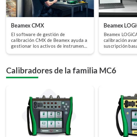
Beamex CMX
Beamex LOG
El software de gestión de
Beamex LOGiCAL
calibración CMX de Beamex ayuda a
calibración av
gestionar los activos de in­s­tru­me­n­
suscripción bas
ta­ción de forma segura y a planificar
LOGiCAL es la 
y ejecutar ca­li­bra­cio­nes de forma
digitalizar su p
eficiente, incluso en sectores
Calibradores de la familia MC6
altamente regulados.