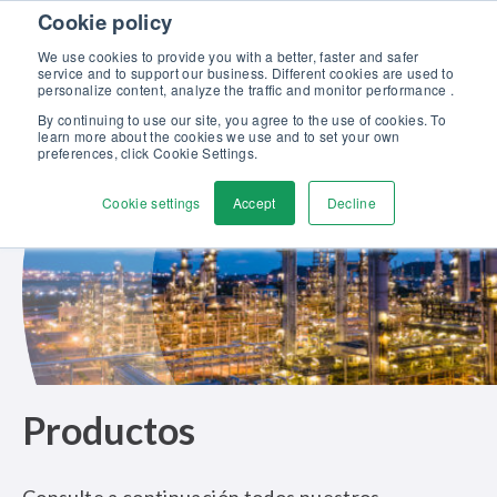
Skip to content
Cookie policy
Descubra nuestro nuevo catálogo Soluciones Beamex para la
Excelencia en Calibración >>
We use cookies to provide you with a better, faster and safer
service and to support our business. Different cookies are used to
Contáctenos
personalize content, analyze the traffic and monitor performance .
Men
By continuing to use our site, you agree to the use of cookies. To
learn more about the cookies we use and to set your own
preferences, click Cookie Settings.
Cookie settings
Accept
Decline
Productos