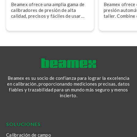
Beamex ofrece una amplia gama de
Beamex ofrece co
ca­li­bra­do­res de presión de alta
presión automát
calidad, precisos y fáciles de usar
taller. Combine 
que permiten realizar ca­li­bra­cio­nes
calibrador para
en campo y en taller.
totalmente au­to­
Beamex es su socio de confianza para lograr la excelencia
en calibración, proporcionando mediciones precisas, datos
fiables y trazabilidad para un mundo más seguro y menos
incierto.
LinkedIn
Facebook
Youtube
Twitter
Instagram
SOLUCIONES
Calibración de campo