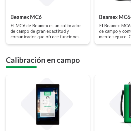
Beamex MC6
Beamex MC6
El MC6 de Beamex es un calibrador
El Beamex MC6-
de campo de gran exactitud y
de campo y comun
comunicador que ofrece funciones
me­n­te seguro. Cu
de calibración de presión,
ción ATEX, IECEx 
temperatura y diversas señales
y ofrece funcio
eléctricas. También puede utilizarse
para presión, t
Calibración en campo
como comunicador multibus para in­s­
señales eléctri
tru­me­n­tos de bus de campo
utilizarse com
(fieldbus).
multibus para in­
campo (fieldbus