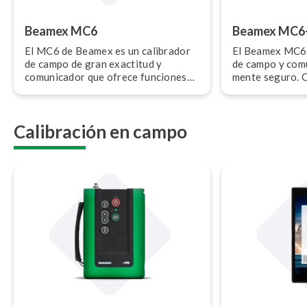
Beamex MC6
Beamex MC6
El MC6 de Beamex es un calibrador
El Beamex MC6-
de campo de gran exactitud y
de campo y comun
comunicador que ofrece funciones
me­n­te seguro. Cu
de calibración de presión,
ción ATEX, IECEx 
temperatura y diversas señales
y ofrece funcio
eléctricas. También puede utilizarse
para presión, t
Calibración en campo
como comunicador multibus para in­s­
señales eléctri
tru­me­n­tos de bus de campo
utilizarse com
(fieldbus).
multibus para in­
campo (fieldbus