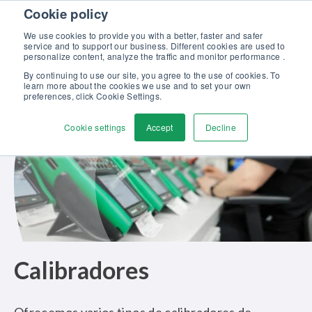
Skip to content
Cookie policy
Descubra nuestro nuevo catálogo Soluciones Beamex para la
Excelencia en Calibración >>
We use cookies to provide you with a better, faster and safer
service and to support our business. Different cookies are used to
Contáctenos
personalize content, analyze the traffic and monitor performance .
Men
By continuing to use our site, you agree to the use of cookies. To
learn more about the cookies we use and to set your own
preferences, click Cookie Settings.
Cookie settings
Accept
Decline
Calibradores