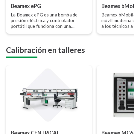
Beamex ePG
Beamex bMob
La Beamex ePG es una bomba de
Beamex bMobile
presión eléctrica y controlador
móvil moderna e
portátil que funciona con una
a los técnicos a 
batería y que se utiliza para las ca­li­
nes y tareas de ma
bra­cio­nes de presión industrial en
forma eficiente
rangos de -0,85 a 20 bares (-12,4 a
para soportar p
Calibración en talleres
300 psi).
digitales, trazab
bMobile se inte
con los softwar
ca­li­bra­cio­ne
LOGiCAL para
Beamex CENTRiCAL
Beamex MC