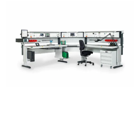
Beamex POC8
Beamex POC8 es un controlador de presión automático,
de gran exactitud y fácil de usar, que ofrece unos valores
de salida regulados, desde vacío hasta 210 bares (3.045
psi).