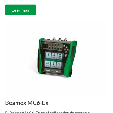
Leer más
Beamex MC6-Ex
El Beamex MC6-Ex es el calibrador de campo y