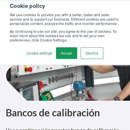
Skip to content
Cookie policy
Descubra nuestro nuevo catálogo Soluciones Beamex para la
Excelencia en Calibración >>
We use cookies to provide you with a better, faster and safer
service and to support our business. Different cookies are used to
Contáctenos
personalize content, analyze the traffic and monitor performance .
Men
By continuing to use our site, you agree to the use of cookies. To
learn more about the cookies we use and to set your own
preferences, click Cookie Settings.
Cookie settings
Accept
Decline
Bancos de calibración