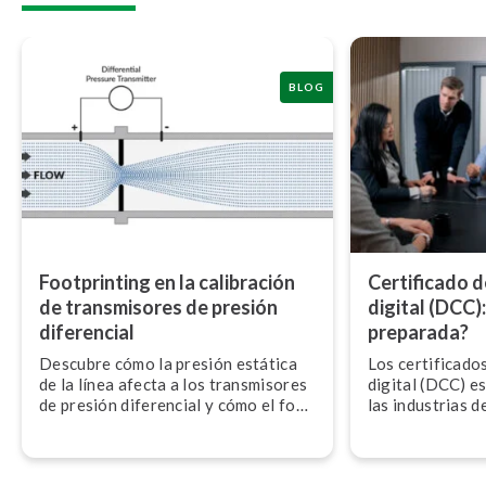
BLOG
Foo­t­pri­n­ti­ng en la calibración
Certificado d
de tra­n­s­mi­so­res de presión
digital (DCC)
diferencial
preparada?
Descubre cómo la presión estática
Los ce­r­ti­fi­ca­
de la línea afecta a los tra­n­s­mi­so­res
digital (DCC) está
de presión diferencial y cómo el foo­
las industrias 
t­pri­n­ti­ng ayuda a garantizar una
es­ta­n­da­ri­za­
calibración precisa en campo.
máquinas que mejo
dad, la confianza