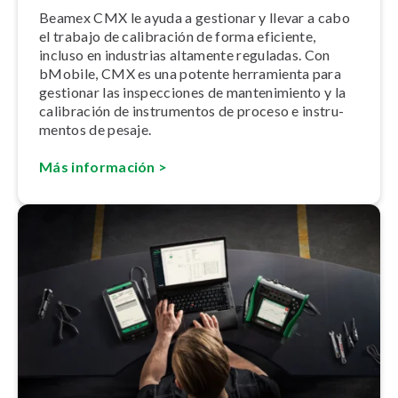
Beamex CMX le ayuda a gestionar y llevar a cabo
el trabajo de calibración de forma eficiente,
incluso en industrias altamente reguladas. Con
bMobile, CMX es una potente herramienta para
gestionar las in­s­pe­c­cio­nes de ma­n­te­ni­mie­n­to y la
calibración de in­s­tru­me­n­tos de proceso e in­s­tru­
me­n­tos de pesaje.
Más información >