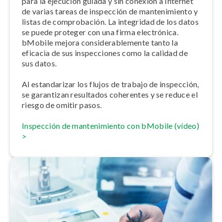
para la ejecución guiada y sin conexión a Internet
de varias tareas de inspección de ma­n­te­ni­mie­n­to y
listas de co­m­pro­ba­ción. La integridad de los datos
se puede proteger con una firma electrónica.
bMobile mejora co­n­si­de­ra­ble­me­n­te tanto la
eficacia de sus in­s­pe­c­cio­nes como la calidad de
sus datos.
Al es­ta­n­da­ri­zar los flujos de trabajo de inspección,
se garantizan resultados coherentes y se reduce el
riesgo de omitir pasos.
Inspección de ma­n­te­ni­mie­n­to con bMobile (vídeo)
>