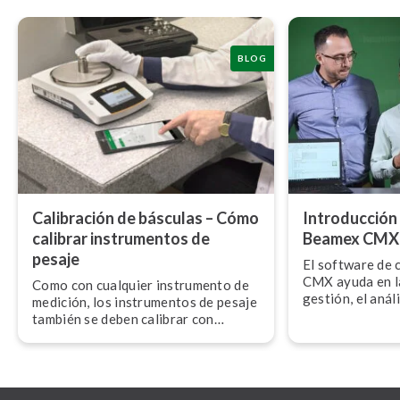
BLOG
Calibración de básculas – Cómo
In­tro­du­c­ci
calibrar in­s­tru­me­n­tos de
Beamex CMX 
pesaje
El software de 
CMX ayuda en la p
Como con cualquier instrumento de
gestión, el anális
medición, los in­s­tru­me­n­tos de pesaje
ción de todo el 
también se deben calibrar con
recursos de cal
regularidad para garantizar que
segura y eficien
midan de manera correcta y de la
industria tan re
manera más exacta posible.