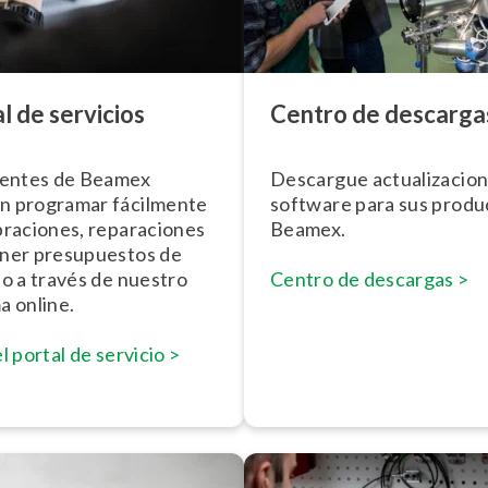
l de servicios
Centro de descarga
ientes de Beamex
Descargue ac­tua­li­za­cio­
n programar fácilmente
software para sus produ
­bra­cio­nes, re­pa­ra­cio­nes
Beamex.
ner pre­su­pue­s­tos de
io a través de nuestro
Centro de descargas >
a online.
el portal de servicio >