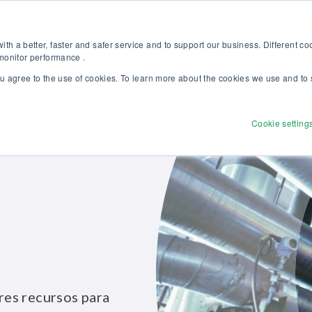
 nuestro nuevo catálogo Soluciones Beamex para la Excelencia en Calib
Tienda onl
th a better, faster and safer service and to support our business. Different c
 monitor performance .
ou agree to the use of cookies. To learn more about the cookies we use and to 
Productos
Soluciones
Servicios
Descubr
Cookie setting
es recursos para