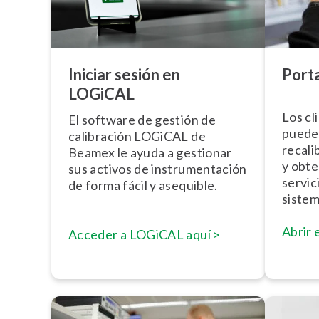
Porta
Iniciar sesión en
LOGiCAL
Los cl
El software de gestión de
puede
calibración LOGiCAL de
re­ca­li
Beamex le ayuda a gestionar
y obte
sus activos de in­s­tru­me­n­ta­ción
servic
de forma fácil y asequible.
sistem
Abrir 
Acceder a LOGiCAL aquí >