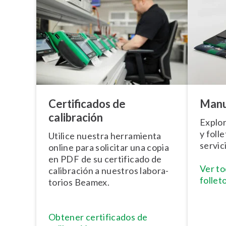
Ce­r­ti­fi­ca­dos de
Manu
calibración
Explo
y foll
Utilice nuestra herramienta
servic
online para solicitar una copia
en PDF de su certificado de
Ver to
calibración a nuestros la­bo­ra­
follet
to­rios Beamex.
Obtener ce­r­ti­fi­ca­dos de