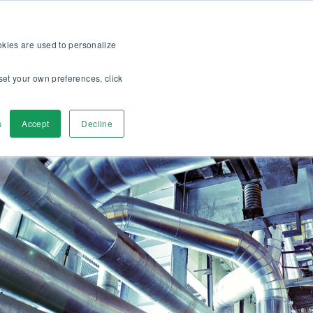
ración >>
ine
Para clientes
Acerca
Empleos
ES
ookies are used to personalize
set your own preferences, click
a
Contáctenos
s
Accept
Decline