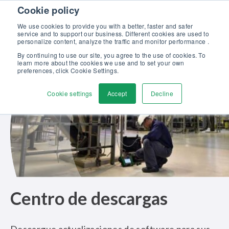
Skip to content
Cookie policy
Descubra nuestro nuevo catálogo Soluciones Beamex para la
Excelencia en Calibración >>
We use cookies to provide you with a better, faster and safer
service and to support our business. Different cookies are used to
Contáctenos
personalize content, analyze the traffic and monitor performance .
Men
By continuing to use our site, you agree to the use of cookies. To
learn more about the cookies we use and to set your own
preferences, click Cookie Settings.
Cookie settings
Accept
Decline
Centro de descargas