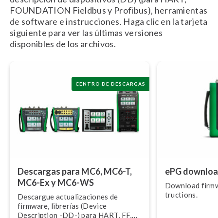
FOUNDATION Fieldbus y Profibus), herramientas
de software e instrucciones. Haga clic en la tarjeta
siguiente para ver las últimas versiones
disponibles de los archivos.
CENTRO DE DESCARGAS
Descargas para MC6, MC6-T,
ePG downloa
MC6-Ex y MC6-WS
Download firmwa
tru­c­tio­ns.
Descargue ac­tua­li­za­cio­nes de
firmware, librerías (Device
Description -DD-) para HART, FF,