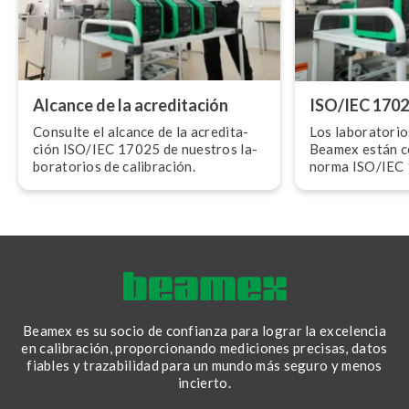
Alcance de la acre­di­ta­ción
ISO/IEC 170
Consulte el alcance de la acre­di­ta­
Los la­bo­ra­to­r
ción ISO/IEC 17025 de nuestros la­
Beamex están ce­r
bo­ra­to­rios de calibración.
norma ISO/IEC
Beamex es su socio de confianza para lograr la excelencia
en calibración, proporcionando mediciones precisas, datos
fiables y trazabilidad para un mundo más seguro y menos
incierto.