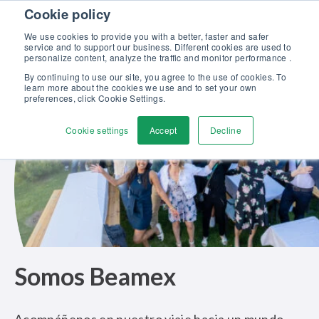
Skip to content
Cookie policy
Descubra nuestro nuevo catálogo Soluciones Beamex para la
Excelencia en Calibración >>
We use cookies to provide you with a better, faster and safer
service and to support our business. Different cookies are used to
Contáctenos
personalize content, analyze the traffic and monitor performance .
Men
By continuing to use our site, you agree to the use of cookies. To
learn more about the cookies we use and to set your own
preferences, click Cookie Settings.
Cookie settings
Accept
Decline
Somos Beamex