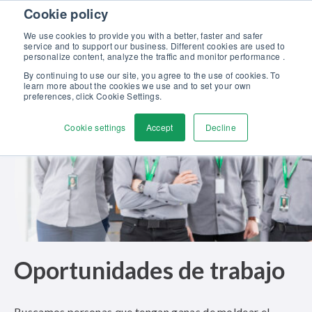
Skip to content
Cookie policy
Descubra nuestro nuevo catálogo Soluciones Beamex para la
Excelencia en Calibración >>
We use cookies to provide you with a better, faster and safer
service and to support our business. Different cookies are used to
Contáctenos
personalize content, analyze the traffic and monitor performance .
Men
By continuing to use our site, you agree to the use of cookies. To
learn more about the cookies we use and to set your own
preferences, click Cookie Settings.
Cookie settings
Accept
Decline
Oportunidades de trabajo
Buscamos personas que tengan ganas de moldear el