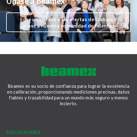
Únase a Beamex
Eche un vistazo a las ofertas de trabajo y
únase a nuestra comunidad de talentos
Beamex es su socio de confianza para lograr la excelencia
en calibración, proporcionando mediciones precisas, datos
fiables y trazabilidad para un mundo más seguro y menos
incierto.
LinkedIn
Facebook
Youtube
Twitter
Instagram
SOLUCIONES