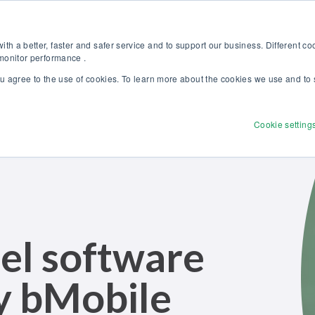
 nuestro nuevo catálogo Soluciones Beamex para la Excelencia en Calib
Tienda onl
th a better, faster and safer service and to support our business. Different c
 monitor performance .
ou agree to the use of cookies. To learn more about the cookies we use and to 
Productos
Soluciones
Servicios
Descubr
Cookie setting
el software
 bMobile