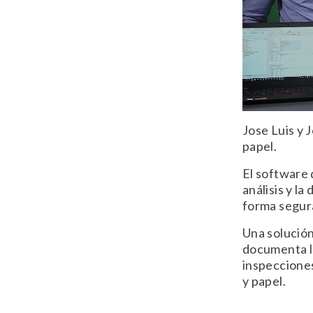
Jose Luis y 
papel.
El software 
análisis y l
forma segura
Una solución
documenta la
inspecciones
y papel.