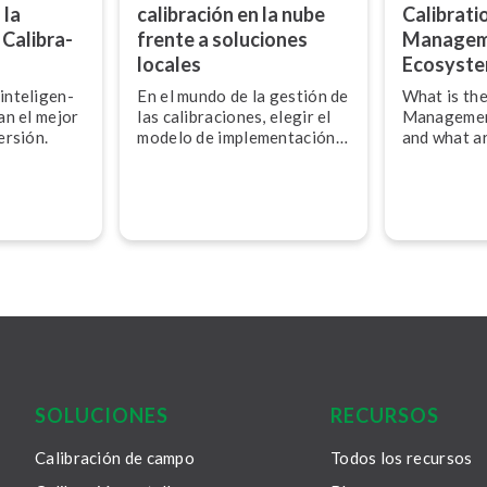
 la
calibración en la nube
Calibrati
Ca­li­bra­
frente a soluciones
Managem
locales
Ecosyst
­te­li­ge­n­
En el mundo de la gestión de
What is the
an el mejor
las ca­li­bra­cio­nes, elegir el
Managemen
ersión.
modelo de im­ple­me­n­ta­ción
and what ar
adecuado para un software
involved in i
es lo que realmente marca la
automated 
diferencia. Tanto si la or­ga­
ni­za­ción opta por una
solución basada en la nube
o por una solución local,
esta decisión puede afectar
si­g­ni­fi­ca­ti­va­me­n­te a la
eficiencia operativa, costes
y capacidad para adaptarse
a los desafíos futuros.
SOLUCIONES
RECURSOS
Calibración de campo
Todos los recursos