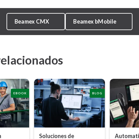
Beamex CMX
Beamex bMobile
relacionados
EBOOK
BLOG
n
Soluciones de
Automati