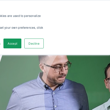
ración >>
ine
Para clientes
Acerca
Empleos
ES
ookies are used to personalize
set your own preferences, click
a
Contáctenos
s
Accept
Decline