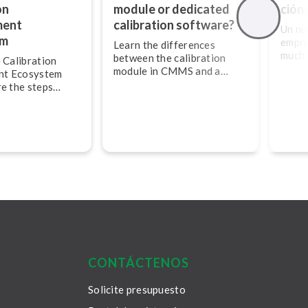
on
module or dedicated
ción
ent
calibration software?
Un nú
em
empre
Learn the differences
mucho
between the calibration
 Calibration
manua
module in CMMS and a
t Ecosystem
resul
dedicated calibration
e the steps
in­du­s­
management software.
m­ple­me­n­ti­ng an
process?
CONTÁCTENOS
Solicite presupuesto