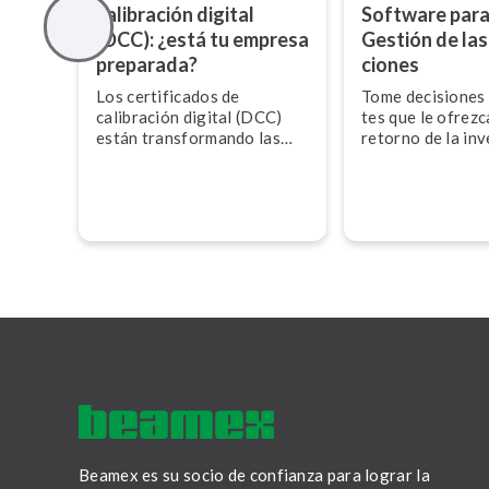
calibración digital
Software para
(DCC): ¿está tu empresa
Gestión de las 
preparada?
cio­nes
Los ce­r­ti­fi­ca­dos de
Tome decisiones in
calibración digital (DCC)
tes que le ofrezc
están tra­n­s­fo­r­ma­n­do las
retorno de la inv
industrias de procesos con
datos es­ta­n­da­ri­za­dos y
procesables por máquinas
que mejoran la tra­za­bi­li­dad,
la confianza y la eficiencia.
Beamex es su socio de confianza para lograr la