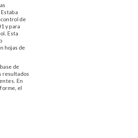
las
. Estaba
 control de
01 y para
ol. Esta
o
en hojas de
 base de
s resultados
ientes. En
forme, el