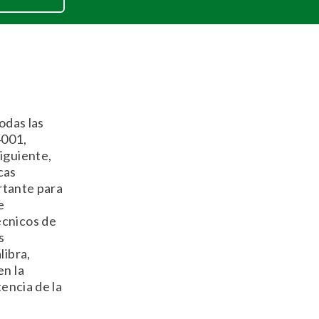
odas las
4001,
iguiente,
cas
ortante para
e
écnicos de
s
libra,
en la
tencia de la