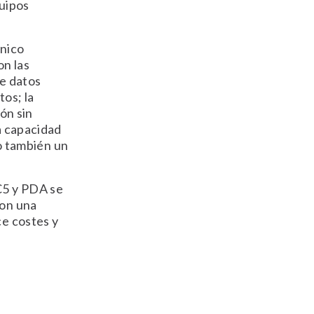
quipos
ónico
on las
de datos
os; la
ión sin
la capacidad
mo también un
C5 y PDA se
con una
ce costes y