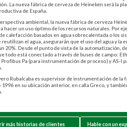
ón. La nueva fábrica de cerveza de Heineken será la pl
roductiva de España.
rspectiva ambiental, la nueva fábrica de cerveza Hein
a hacer un uso óptimo de los recursos naturales. Por eje
de calefacción basados en agua sobrecalentada o los si
 reutilizan el agua, asegurarán que el uso del agua y la 
n 20%. Desde el punto de vista de la automatización, d
ue todo está conectado a través de buses de campo: Et
 Profibus Pa (para instrumentación de proceso) y AS-I p
s.
ro Rubalcaba es supervisor de instrumentación de la f
e 1996 en su ubicación anterior, en calla Greco, y tambié
.
ir más historias de clientes
Hable con un ex