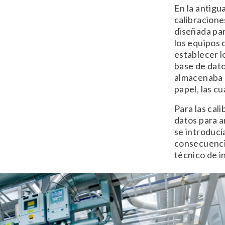
En la antigu
calibracione
diseñada par
los equipos 
establecer l
base de dato
almacenaba l
papel, las c
Para las cal
datos para a
se introducí
consecuencia
técnico de i