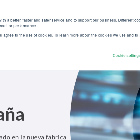
 nuestro nuevo catálogo Soluciones Beamex para la Excelencia en Calib
Tienda onl
th a better, faster and safer service and to support our business. Different c
 monitor performance .
ou agree to the use of cookies. To learn more about the cookies we use and to 
Productos
Soluciones
Servicios
Descubr
Cookie setting
aña
rado en la nueva fábrica