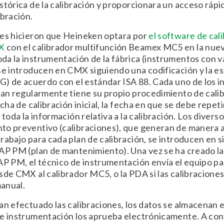
stórica de la calibración y proporcionara un acceso rápid
ibración.
res hicieron que Heineken optara por
el software de cal
X
con el calibrador multifunción Beamex MC5 en la nuev
a la instrumentación de la fábrica (instrumentos con v
se introducen en CMX siguiendo una codificación y la e
AG) de acuerdo con el estándar ISA 88. Cada uno de los 
ran regularmente tiene su propio procedimiento de calib
echa de calibración inicial, la fecha en que se debe repetir
 toda la información relativa a la calibración. Los divers
to preventivo (calibraciones), que generan de manera 
rabajo para cada plan de calibración, se introducen en 
AP PM (plan de mantenimiento). Una vez se ha creado l
AP PM, el técnico de instrumentación envía el equipo pa
sde CMX al calibrador MC5, o la PDA si las calibraciones
anual.
an efectuado las calibraciones, los datos se almacenan 
de instrumentación los aprueba electrónicamente. A con