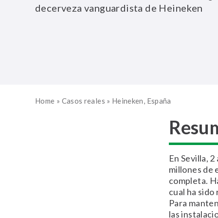
decerveza vanguardista de Heineken
Home
»
Casos reales
»
Heineken, España
Resu
En Sevilla, 
millones de 
completa. Ha
cual ha sido
Para mantene
las instalac