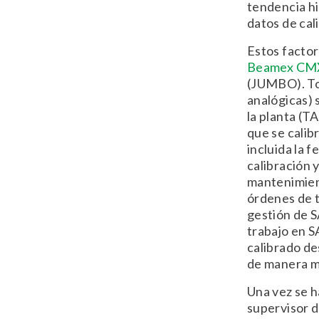
tendencia hi
datos de cal
Estos facto
Beamex CM
(JUMBO). Tod
analógicas) 
la planta (T
que se calib
incluida la f
calibración y
mantenimien
órdenes de t
gestión de S
trabajo en S
calibrado de
de manera m
Una vez se h
supervisor 