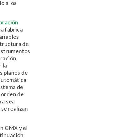
o a los
ibración
a fábrica
ariables
structura de
instrumentos
ración,
 la
os planes de
automática
sistema de
a orden de
ra sea
 se realizan
en CMX y el
tinuación