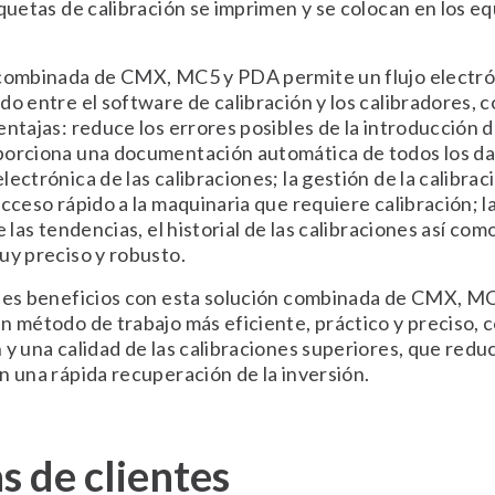
iquetas de calibración se imprimen y se colocan en los e
 combinada de CMX, MC5 y PDA permite un flujo electr
do entre el software de calibración y los calibradores, c
entajas: reduce los errores posibles de la introducción 
orciona una documentación automática de todos los dat
ectrónica de las calibraciones; la gestión de la calibrac
acceso rápido a la maquinaria que requiere calibración; 
e las tendencias, el historial de las calibraciones así co
uy preciso y robusto.
ales beneficios con esta solución combinada de CMX, M
n método de trabajo más eficiente, práctico y preciso, 
 y una calidad de las calibraciones superiores, que redu
n una rápida recuperación de la inversión.
s de clientes