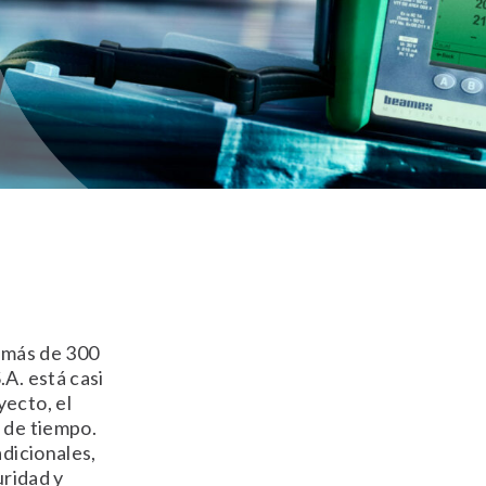
e más de 300
A. está casi
yecto, el
 de tiempo.
adicionales,
uridad y