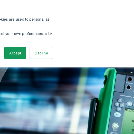
ración >>
ine
Para clientes
Acerca
Empleos
ES
ookies are used to personalize
set your own preferences, click
a
Contáctenos
s
Accept
Decline