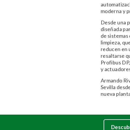
automatizaci
moderna y p
Desde una pe
diseñada par
de sistemas 
limpieza, que
reducen en u
resaltarse q
Profibus DP,
y actuadore
Armando Rive
Sevilla desd
nueva planta
Descubr