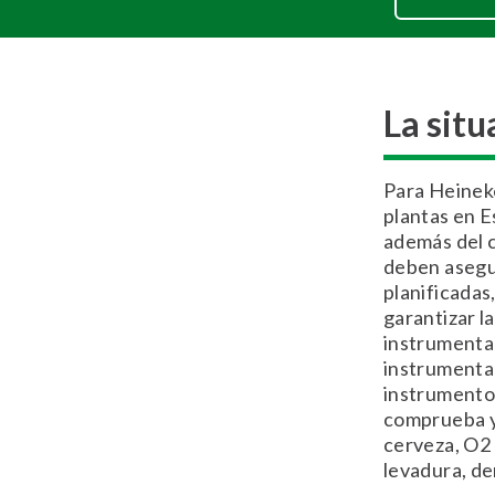
La situ
Para Heineke
plantas en E
además del c
deben asegur
planificadas
garantizar l
instrumentac
instrumentac
instrumentos
comprueba y 
cerveza, O2 
levadura, de