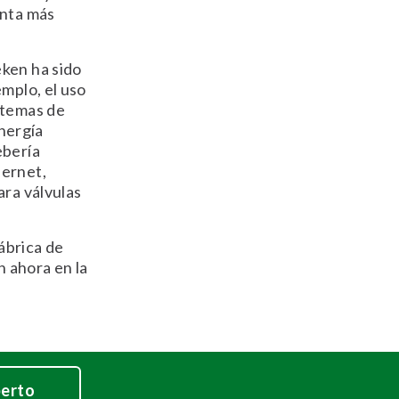
anta más
eken ha sido
mplo, el uso
stemas de
energía
ebería
hernet,
ara válvulas
ábrica de
n ahora en la
perto