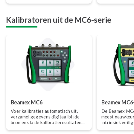
efficiënt te plannen en uit te voeren,
betaalbaar te b
zelfs in sterk ge­re­gu­leer­de
industrieën.
Kalibratoren uit de MC6-serie
Beamex MC6
Beamex MC6
Voer kalibraties automatisch uit,
De Beamex MC6-
verzamel gegevens digitaal bij de
meest nauwkeur
bron en sla de ka­li­bra­tie­re­sul­ta­ten
intrinsiek veili
veilig op. De Beamex MC6 is een
mu­ni­ca­tor. Hij
uiterst nauwkeurige draagbare
Noord-Amerikaans