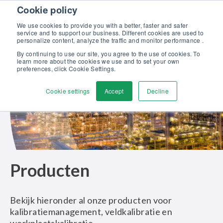
Skip to content
Cookie policy
Neem contact op met
Men
ons
We use cookies to provide you with a better, faster and safer
service and to support our business. Different cookies are used to
personalize content, analyze the traffic and monitor performance .
By continuing to use our site, you agree to the use of cookies. To
learn more about the cookies we use and to set your own
preferences, click Cookie Settings.
Cookie settings
Accept
Decline
Producten
Bekijk hieronder al onze producten voor
kalibratiemanagement, veldkalibratie en