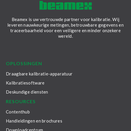
werk­pro­ces­sen te on­der­steu­nen en
een moeiteloze 
integreert naadloos met Beamex
vacuüm te gener
CMX en LOGiCAL Calibration
in combinatie m
Beamex is uw vertrouwde partner voor kalibratie. Wij
Management Software om u te
druk­ka­li­bra­to
leveren nauwkeurige metingen, betrouwbare gegevens en
helpen uw ac­ti­vi­tei­ten te stroom­lij­
De
traceerbaarheid voor een veiligere en minder onzekere
nen, handmatige in­span­nin­gen te
wereld.
verminderen en de
LinkedIn
Facebook
Youtube
Twitter
Instagram
OPLOSSINGEN
Draagbare kalibratie-apparatuur
Kalibratiesoftware
Deskundige diensten
RESOURCES
Contenthub
Handleidingen en brochures
Downloadcentrum