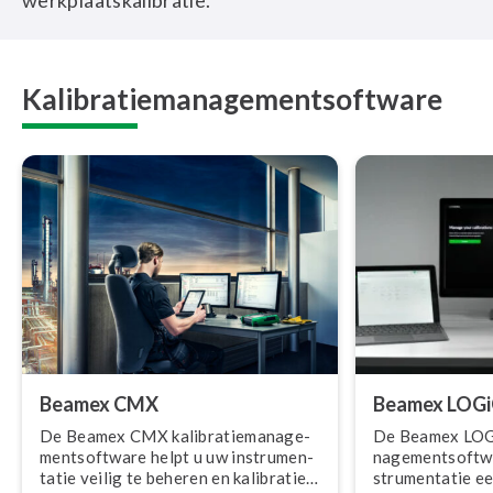
werkplaatskalibratie.
Kalibratiemanagementsoftware
Beamex CMX
Beamex LOG
De Beamex CMX ka­li­bra­tiema­na­ge­
De Beamex LOGiC
ment­soft­wa­re helpt u uw in­stru­men­
na­ge­ment­soft­
ta­tie veilig te beheren en kalibraties
stru­men­ta­tie 