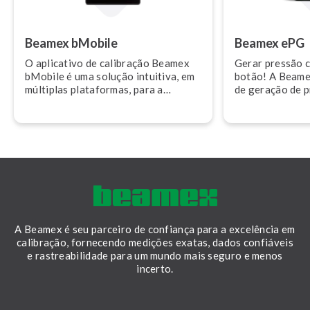
Beamex bMobile
Beamex ePG
O aplicativo de calibração Beamex
Gerar pressão 
bMobile é uma solução intuitiva, em
botão! A Beam
múltiplas plataformas, para a
de geração de p
execução e do­cu­men­ta­ção guiadas
operada por bat
de calibrações de campo quando
de calibração d
usado com o software de ge­ren­ci­a­
em faixas de -0,
mento de calibração Beamex CMX
20 bar (300 psi)
ou Beamex LOGiCAL.
A Beamex é seu parceiro de confiança para a excelência em
calibração, fornecendo medições exatas, dados confiáveis
e rastreabilidade para um mundo mais seguro e menos
incerto.
LinkedIn
Facebook
Youtube
Twitter
Instagram