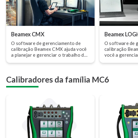
Beamex CMX
Beamex LOG
O software de ge­ren­ci­a­mento de
O software de ge
calibração Beamex CMX ajuda você
calibração Bea
a planejar e gerenciar o trabalho de
você a gerencia
calibração e os ativos com
tru­men­ta­ção de
segurança e eficiência, mesmo em
acessível. Com
setores altamente re­gu­la­men­ta­dos.
sabe o que, qua
Calibradores da família MC6
Gaste menos tempo e dinheiro na
pode executar s
calibração e forneça con­for­mi­dade.
calibração de f
fluxo de dados 
soluções móvei
seu processo de
consistente, sim­