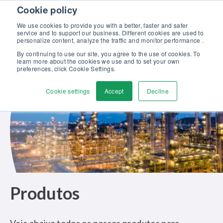
Skip to content
Cookie policy
Descubra o nosso novo folheto Soluções Beamex para excelência em
calibração >>
We use cookies to provide you with a better, faster and safer
service and to support our business. Different cookies are used to
Fale conosco
personalize content, analyze the traffic and monitor performance .
Men
By continuing to use our site, you agree to the use of cookies. To
learn more about the cookies we use and to set your own
preferences, click Cookie Settings.
Cookie settings
Accept
Decline
Produtos