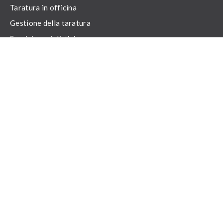
Taratura in officina
Gestione della taratura
Servizi specialistici
RISORSE
Tutte le risorse
Cos’è la taratura?
Pagine bianche
Eventi e webinar
CONTATACCI
Richiedi un preventivo
Portale di assistenza
Registrati alla nostra newsletter
Contatacci