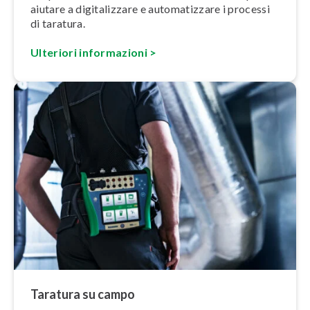
aiutare a di­gi­ta­liz­za­re e au­to­ma­tiz­za­re i processi
di taratura.
Ulteriori in­for­ma­zio­ni >
Taratura su campo