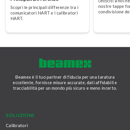
Unisciti a noi ne
nostre tappe fon­
Scopri le principali differenze tra i
con­di­vi­sio­ne 
co­mu­ni­ca­to­ri HART e i calibratori
il futuro.
HART.
Beamex è il tuo partner di fiducia per una taratura
eccellente, fornisce misure accurate, dati affidabili e
tracciabilità per un mondo più sicuro e meno incerto.
LinkedIn
Facebook
Youtube
Twitter
Instagram
SOLUZIONI
Calibratori