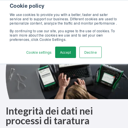
Skip to content
Cookie policy
Scopri la nostra nuova brochure Soluzioni Beamex per l’eccellenza
nella taratura >>
We use cookies to provide you with a better, faster and safer
service and to support our business. Different cookies are used to
Contattaci
personalize content, analyze the traffic and monitor performance .
Men
By continuing to use our site, you agree to the use of cookies. To
learn more about the cookies we use and to set your own
preferences, click Cookie Settings.
Cookie settings
Accept
Decline
Integrità dei dati nei
processi di taratura