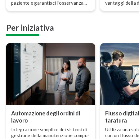
paziente e garantisci l’os­ser­van­za
vantaggi della di­
della normativa con soluzioni e
soluzioni e servi
servizi di taratura completi.
ma­tiz­za­ti
Per iniziativa
Automazione degli ordini di
Flusso digital
lavoro
taratura
In­te­gra­zio­ne semplice dei sistemi di
Utilizza una sol
gestione della ma­nu­ten­zio­ne com­pu­
con un flusso dei