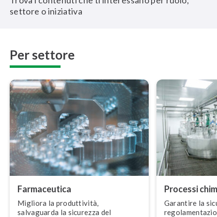
Trova i contenuti che ti interessano per ruolo,
settore o iniziativa
Per settore
Far­ma­ceu­ti­ca
Processi chim
Migliora la pro­dut­ti­vi­tà,
Garantire la sic
salvaguarda la sicurezza del
re­go­la­men­ta­zi