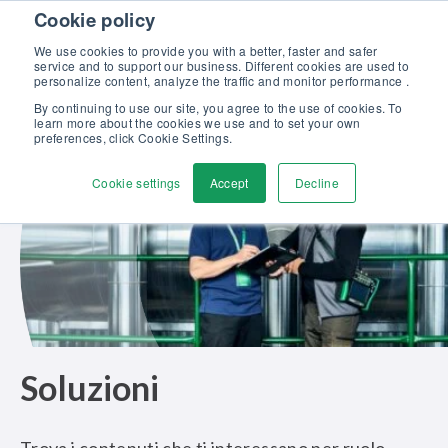
Skip to content
Cookie policy
Scopri la nostra nuova brochure Soluzioni Beamex per l’eccellenza
nella taratura >>
We use cookies to provide you with a better, faster and safer
service and to support our business. Different cookies are used to
Contattaci
personalize content, analyze the traffic and monitor performance .
Men
By continuing to use our site, you agree to the use of cookies. To
learn more about the cookies we use and to set your own
preferences, click Cookie Settings.
Cookie settings
Accept
Decline
Soluzioni