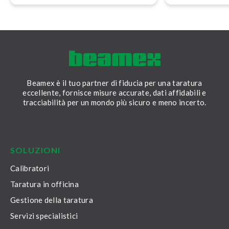
taratura.
modo migliore di
tarature con B
Beamex è il tuo partner di fiducia per una taratura
eccellente, fornisce misure accurate, dati affidabili e
tracciabilità per un mondo più sicuro e meno incerto.
LinkedIn
Facebook
Youtube
Twitter
Instagram
SOLUZIONI
Calibratori
Taratura in officina
Gestione della taratura
Servizi specialistici