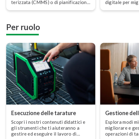
te­riz­za­ta (CMMS) o di pia­ni­fi­ca­zio­ne
digitale per mig
delle risorse aziendali (ERP) con il
la qualità dei da
software di taratura di Beamex.
Per ruolo
Esecuzione delle tarature
Gestione dell
Scopri i nostri contenuti didattici e
Esplora modi mig
gli strumenti che ti aiuteranno a
migliorare e ges
gestire ed eseguire il lavoro di
operazioni di ta