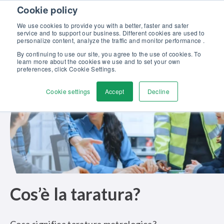
Skip to content
Cookie policy
Scopri la nostra nuova brochure Soluzioni Beamex per l’eccellenza
nella taratura >>
We use cookies to provide you with a better, faster and safer
service and to support our business. Different cookies are used to
Contattaci
personalize content, analyze the traffic and monitor performance .
Men
By continuing to use our site, you agree to the use of cookies. To
learn more about the cookies we use and to set your own
preferences, click Cookie Settings.
Cookie settings
Accept
Decline
Cos’è la taratura?