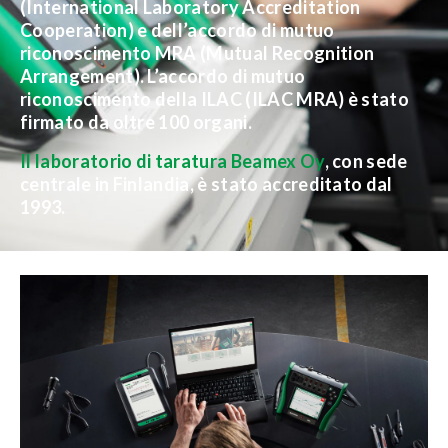
(International Laboratory Accreditation
Cooperation) e dell’accordo di mutuo
riconoscimento MRA (Mutual Recognition
Arrangement). L’accordo di mutuo
riconoscimento della ILAC (ILAC MRA) è stato
firmato da oltre 100 organi.
Il laboratorio di taratura Beamex Oy
, con sede
centrale in Finlandia, è stato accreditato dal
1993.