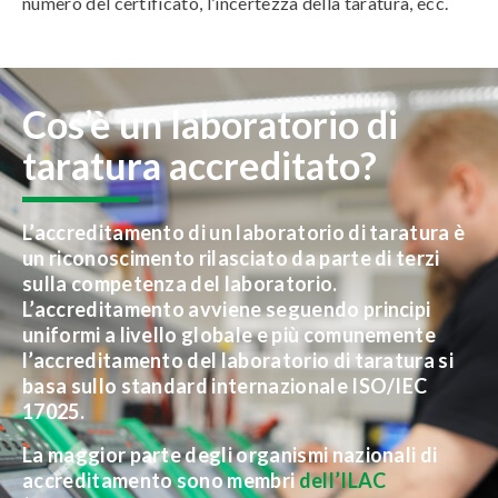
numero del certificato, l’incertezza della taratura, ecc.
Cos’è un laboratorio di
taratura accreditato?
L’accreditamento di un laboratorio di taratura è
un riconoscimento rilasciato da parte di terzi
sulla competenza del laboratorio.
L’accreditamento avviene seguendo principi
uniformi a livello globale e più comunemente
l’accreditamento del laboratorio di taratura si
basa sullo standard internazionale ISO/IEC
17025.
La maggior parte degli organismi nazionali di
accreditamento sono membri
dell’ILAC