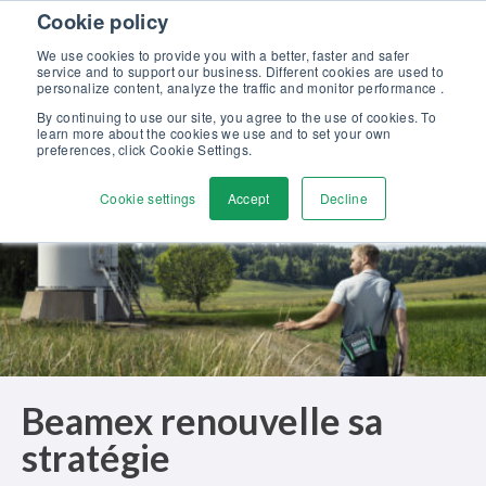
Skip to content
Cookie policy
Maîtrisez l’étalonnage en pression : formation complète, 100%
gratuite et certifiante ! >>
We use cookies to provide you with a better, faster and safer
service and to support our business. Different cookies are used to
Contactez-nous
personalize content, analyze the traffic and monitor performance .
Men
By continuing to use our site, you agree to the use of cookies. To
learn more about the cookies we use and to set your own
preferences, click Cookie Settings.
Cookie settings
Accept
Decline
Beamex renouvelle sa
stratégie