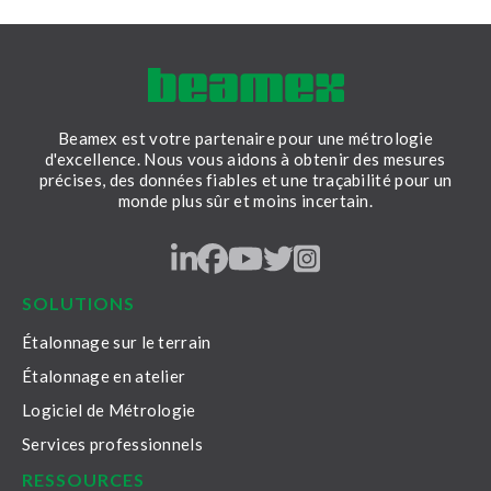
opérations
continue guidé
iné­bran­lable en
précision.
Beamex est votre partenaire pour une métrologie
d'excellence. Nous vous aidons à obtenir des mesures
précises, des données fiables et une traçabilité pour un
monde plus sûr et moins incertain.
LinkedIn
Facebook
Youtube
Twitter
Instagram
SOLUTIONS
Étalonnage sur le terrain
Étalonnage en atelier
Logiciel de Métrologie
Services professionnels
RESSOURCES