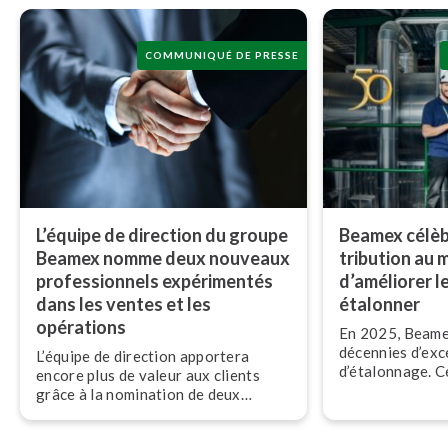
COMMUNIQUÉ DE PRESSE
L’équipe de direction du groupe
Beamex célèb
Beamex nomme deux nouveaux
tri­bu­tion au
pro­fes­sion­nels ex­pé­ri­men­tés
d’améliorer 
dans les ventes et les
étalonner
opérations
En 2025, Beame
décennies d’ex­c
L’équipe de direction apportera
d’éta­lon­nage. 
encore plus de valeur aux clients
– d’une entrepr
grâce à la nomination de deux
techniciens d’ét
nouveaux pro­fes­sion­nels ex­pé­ri­
à un leader mon
men­tés dans les ventes et les
d’éta­lon­nage –