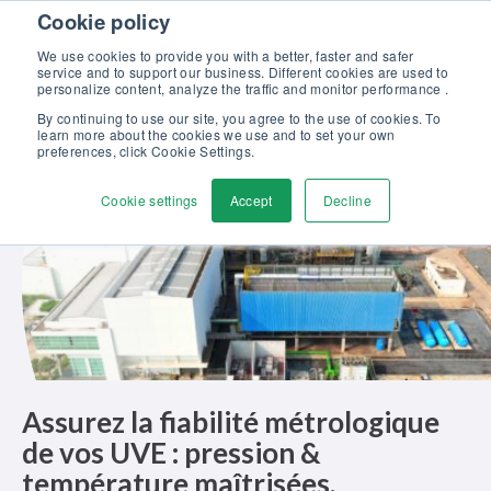
Skip to content
Cookie policy
Maîtrisez l’étalonnage en pression : formation complète, 100%
gratuite et certifiante ! >>
We use cookies to provide you with a better, faster and safer
service and to support our business. Different cookies are used to
Contactez-nous
personalize content, analyze the traffic and monitor performance .
Men
By continuing to use our site, you agree to the use of cookies. To
learn more about the cookies we use and to set your own
preferences, click Cookie Settings.
Cookie settings
Accept
Decline
Assurez la fiabilité métrologique
de vos UVE : pression &
température maîtrisées,