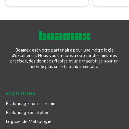
conviendra le m
d’étalonnage et
Beamex est votre partenaire pour une métrologie
d'excellence. Nous vous aidons à obtenir des mesures
précises, des données fiables et une traçabilité pour un
monde plus sûr et moins incertain.
LinkedIn
Facebook
Youtube
Twitter
Instagram
SOLUTIONS
Étalonnage sur le terrain
Étalonnage en atelier
Logiciel de Métrologie