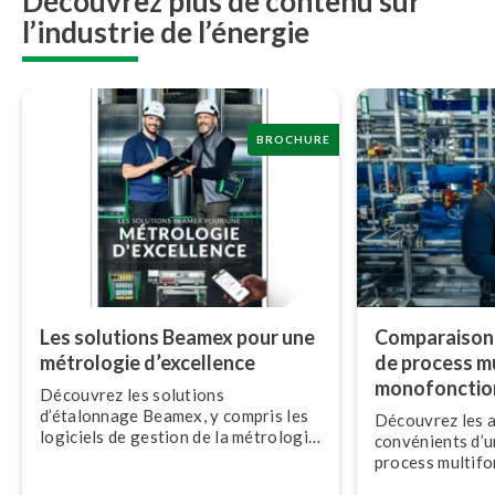
Découvrez plus de contenu sur
l’industrie de l’énergie
BROCHURE
Les solutions Beamex pour une
Comparaison d
métrologie d’excellence
de process mul
mo­no­fonc­ti
Découvrez les solutions
d’étalonnage Beamex, y compris les
Découvrez les a
logiciels de gestion de la métrologie,
con­vé­nients d’
le matériel et les services.
process mul­ti­f
un mo­no­fonc­tio