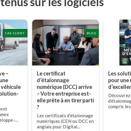
enus sur les logiciels
CAS CLIENT
BLOG
ve –
Le certificat
Les solu
’une
d’étalonnage
pour une 
 véhicule
numérique (DCC) arrive
d’excelle
­lu­tion­
– Votre entreprise est-
Découvrez 
elle prête à en tirer parti
d’étalonna
?
compris les
ent
gestion de 
amex
Les certificats d’étalonnage
matériel et 
­lop­pe­
numériques (CEN ou DCC en
forme pour
anglais pour Digital