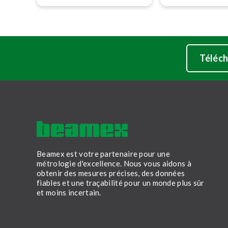
véhicule électriqu
d’étalonnage Beamex.
tion­naire pour 
Automotive.
Téléch
Beamex est votre partenaire pour une
métrologie d'excellence. Nous vous aidons à
obtenir des mesures précises, des données
fiables et une traçabilité pour un monde plus sûr
et moins incertain.
LinkedIn
Facebook
Youtube
Twitter
Instagram