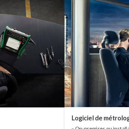
Logiciel de métrol
– On-premises ou ins­tal­l