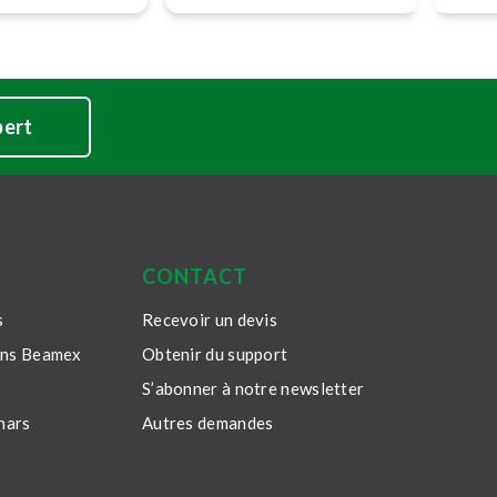
100 %
pert
CONTACT
s
Recevoir un devis
ons Beamex
Obtenir du support
S’abonner à notre newsletter
nars
Autres demandes