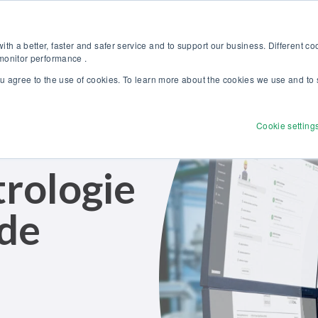
 l’étalonnage en pression : formation complète, 100% gratuite et certif
Boutique en ligne
th a better, faster and safer service and to support our business. Different c
 monitor performance .
ou agree to the use of cookies. To learn more about the cookies we use and to 
Produits
Solutions
Services
Découvrir
Cookie setting
trologie
 de