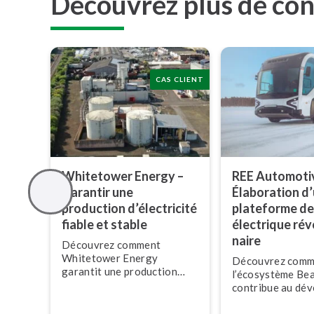
Découvrez plus de cont
CAS CLIENT
Whitetower Energy –
REE Automoti
Garantir une
Élaboration d
production d’électricité
plateforme de
fiable et stable
électrique ré­vo
naire
Découvrez comment
Whitetower Energy
Découvrez comm
garantit une production
l’écosystème Be
d’électricité fiable et stable
contribue au dé­ve
pour le réseau britannique
ment d’une plate
grâce à l’écosystème