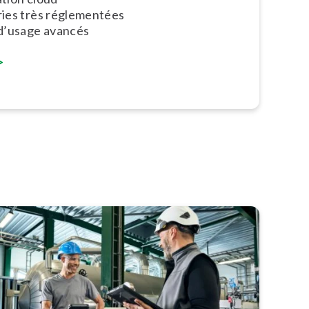
ies très ré­gle­men­tées
 d’usage avancés
>