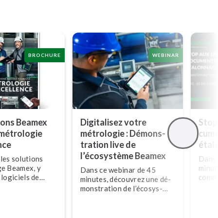
BROCHURE
WEBINAR
tions Beamex
Digitalisez votre
Stop
métrologie
métrologie : Dé­mons­
cu­me
nce
tra­tion live de
étal
l’écosystème Beamex
les solutions
Dans 
ge Beamex, y
minut
Dans ce webinar de 45
 logiciels de
comme
minutes, découvrez une dé­
la métrologie, le
étalo
mons­tra­tion de l’éco­sys­
les services.
même 
tème de métrologie Beamex
conne
pour digitaliser votre
appro
métrologie.