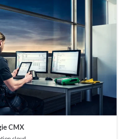
ogie CMX
a­tion cloud