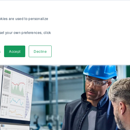
iante ! >>
Pour les clients
À propos
Carrieres
FR
ookies are used to personalize
set your own preferences, click
Contactez-nous
s
Accept
Decline