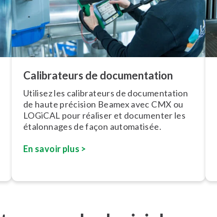
Ca­li­bra­teurs de do­cu­men­ta­tion
Utilisez les ca­li­bra­teurs de do­cu­men­ta­tion
de haute précision Beamex avec CMX ou
LOGiCAL pour réaliser et documenter les
étalonnages de façon automatisée.
En savoir plus >