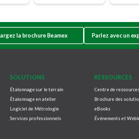
e ré­vo­lu­
calibration cer­ti­fi­cates)
REE
trans­for­ment les industries
de trans­for­ma­tion grâce à
des données stan­dar­di­sées
et lisibles par machine qui
améliorent la traçabilité, la
argez la brochure Beamex
Parlez avec un ex
confiance et l’efficacité.
SOLUTIONS
RESSOURCES
Étalonnage sur le terrain
Centre de ressource
Étalonnage en atelier
Brochure des soluti
Logiciel de Métrologie
eBooks
Services professionnels
Événements et Webi