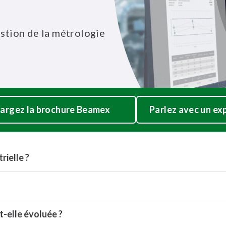
estion de la métrologie
argez la brochure Beamex
Parlez avec un ex
rielle ?
-elle évoluée ?