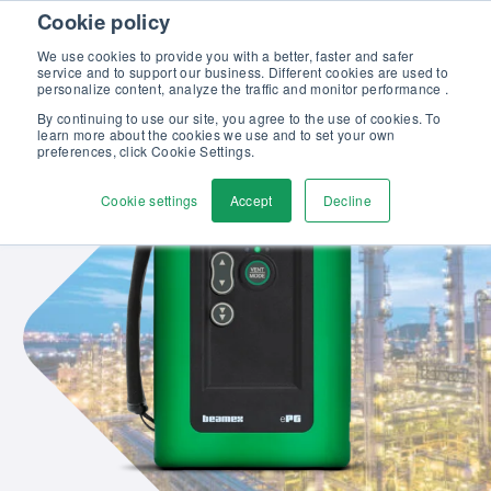
Skip to content
Cookie policy
Maîtrisez l’étalonnage en pression : formation complète, 100%
gratuite et certifiante ! >>
We use cookies to provide you with a better, faster and safer
service and to support our business. Different cookies are used to
Contactez-nous
personalize content, analyze the traffic and monitor performance .
Men
By continuing to use our site, you agree to the use of cookies. To
learn more about the cookies we use and to set your own
preferences, click Cookie Settings.
Cookie settings
Accept
Decline