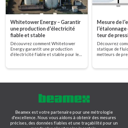
Whitetower Energy – Garantir
Mesure de l’e
une production d’électricité
l’étalonnage 
fiable et stable
teur de pressio
Découvrez comment Whitetower
Découvrez comm
Energy garantit une production
statique de flui
d’électricité fiable et stable pour le
met­teurs de pres
réseau britannique grâce à
et comment la m
l’écosystème d’étalonnage Beamex.
contribue à gar
sur le terrain pr
Beamex est votre partenaire pour une métrologie
d'excellence. Nous vous aidons à obtenir des mesures
précises, des données fiables et une traçabilité pour un