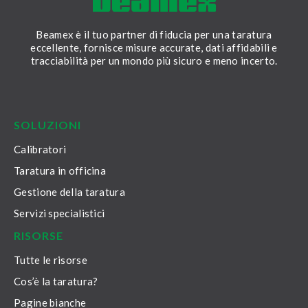
Beamex è il tuo partner di fiducia per una taratura
eccellente, fornisce misure accurate, dati affidabili e
tracciabilità per un mondo più sicuro e meno incerto.
LinkedIn
Facebook
Youtube
Twitter
Instagram
SOLUZIONI
Calibratori
Taratura in officina
Gestione della taratura
Servizi specialistici
RISORSE
Tutte le risorse
Cos’è la taratura?
Pagine bianche