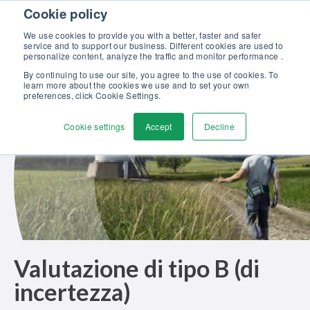
Skip to content
Cookie policy
Scopri la nostra nuova brochure Soluzioni Beamex per l’eccellenza
nella taratura >>
We use cookies to provide you with a better, faster and safer
service and to support our business. Different cookies are used to
Contattaci
personalize content, analyze the traffic and monitor performance .
Men
By continuing to use our site, you agree to the use of cookies. To
learn more about the cookies we use and to set your own
preferences, click Cookie Settings.
Cookie settings
Accept
Decline
Valutazione di tipo B (di
incertezza)