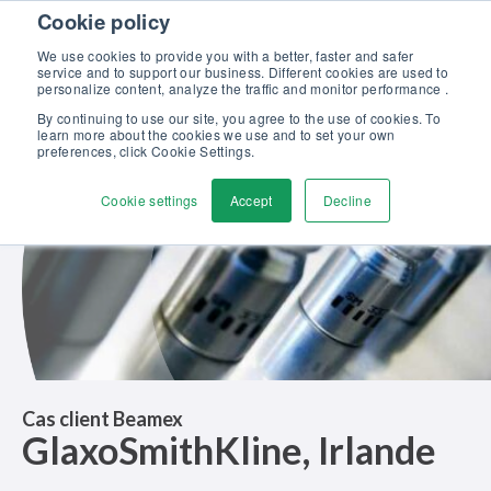
Skip to content
Cookie policy
Maîtrisez l’étalonnage en pression : formation complète, 100%
gratuite et certifiante ! >>
We use cookies to provide you with a better, faster and safer
service and to support our business. Different cookies are used to
Contactez-nous
personalize content, analyze the traffic and monitor performance .
Men
By continuing to use our site, you agree to the use of cookies. To
learn more about the cookies we use and to set your own
preferences, click Cookie Settings.
Cookie settings
Accept
Decline
Cas client Beamex
GlaxoSmithKline, Irlande