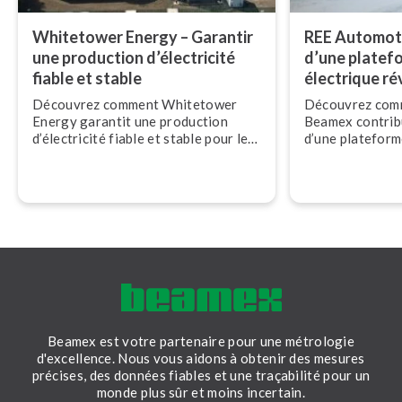
Whitetower Energy – Garantir
REE Automoti
une production d’électricité
d’une platef
fiable et stable
électrique ré­v
Découvrez comment Whitetower
Découvrez comm
Energy garantit une production
Beamex contribu
d’électricité fiable et stable pour le
d’une plateform
réseau britannique grâce à
électrique ré­vo­
l’écosystème d’étalonnage Beamex.
Automotive.
Beamex est votre partenaire pour une métrologie
d'excellence. Nous vous aidons à obtenir des mesures
précises, des données fiables et une traçabilité pour un
monde plus sûr et moins incertain.