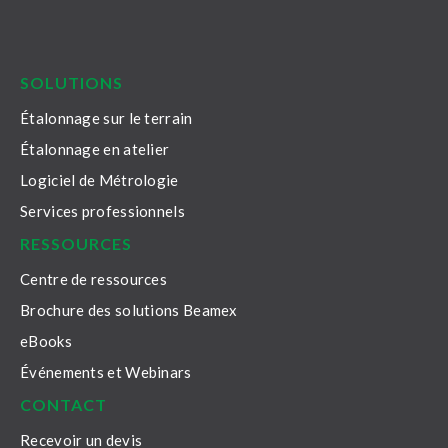
LinkedIn
Facebook
Youtube
Twitter
Instagram
SOLUTIONS
Étalonnage sur le terrain
Étalonnage en atelier
Logiciel de Métrologie
Services professionnels
RESSOURCES
Centre de ressources
Brochure des solutions Beamex
eBooks
Événements et Webinars
CONTACT
Recevoir un devis