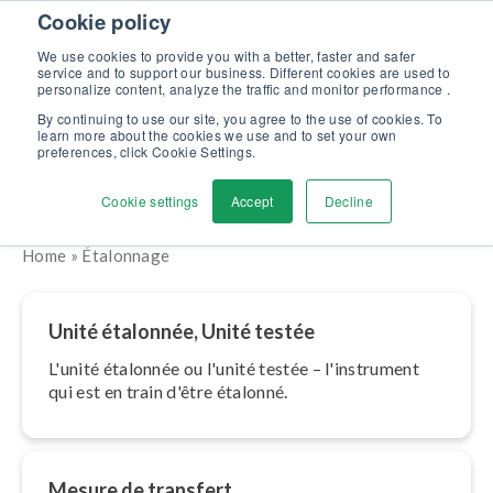
Skip to content
Cookie policy
Maîtrisez l’étalonnage en pression : formation complète, 100%
gratuite et certifiante ! >>
We use cookies to provide you with a better, faster and safer
service and to support our business. Different cookies are used to
Contactez-nous
personalize content, analyze the traffic and monitor performance .
Men
By continuing to use our site, you agree to the use of cookies. To
learn more about the cookies we use and to set your own
preferences, click Cookie Settings.
Étalonnage
Cookie settings
Accept
Decline
Home
»
Étalonnage
Unité étalonnée, Unité testée
L'unité étalonnée ou l'unité testée – l'ins­tru­ment
qui est en train d'être étalonné.
Mesure de transfert