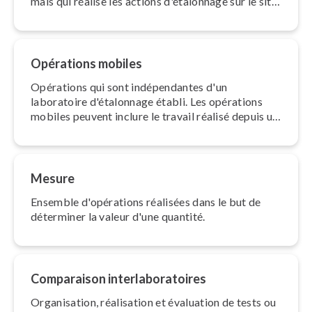
mais qui réalise les actions d'éta­lon­nage sur le site
du client.
Opérations mobiles
Opérations qui sont in­dé­pen­dantes d'un
laboratoire d'éta­lon­nage établi. Les opérations
mobiles peuvent inclure le travail réalisé depuis un
espace de bureau, le domicile, un véhicule ou l'uti­
li­sa­tion d'un bureau virtuel.
Mesure
Ensemble d'opé­ra­tions réalisées dans le but de
déterminer la valeur d'une quantité.
Comparaison in­ter­la­bo­ra­toires
Or­ga­ni­sa­tion, réalisation et évaluation de tests ou