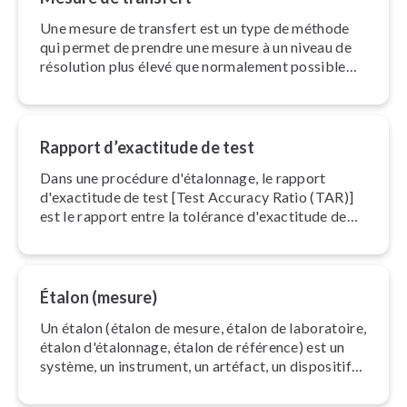
Une mesure de transfert est un type de méthode
qui permet de prendre une mesure à un niveau de
résolution plus élevé que normalement possible
avec l'équi­pe­ment disponible.
Rapport d’exactitude de test
Dans une procédure d'éta­lon­nage, le rapport
d'exac­ti­tude de test [Test Accuracy Ratio (TAR)]
est le rapport entre la tolérance d'exac­ti­tude de
l'unité étalonnée et la tolérance d'exac­ti­tude de
l'étalon utilisé.
Étalon (mesure)
Un étalon (étalon de mesure, étalon de laboratoire,
étalon d'éta­lon­nage, étalon de référence) est un
système, un instrument, un artéfact, un dispositif
ou un matériau qui est utilisé comme base définie
pour réaliser des mesures quan­ti­ta­tives.