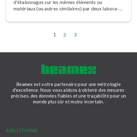
d'éta­lon­nages sur les mêmes éléments ou
matériaux (ou autres similaires) par deux la­bo­ra­
toires ou plus con­for­mé­ment à des conditions
prédéfinies.
1
2
3
Beamex est votre partenaire pour une métrologie
d'excellence. Nous vous aidons à obtenir des mesures
précises, des données fiables et une traçabilité pour un
monde plus sûr et moins incertain.
LinkedIn
Facebook
Youtube
Twitter
Instagram
SOLUTIONS