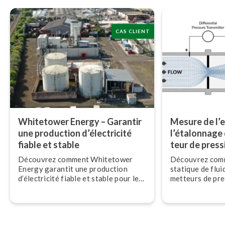
CAS CLIENT
Whitetower Energy – Garantir
Mesure de l’e
une production d’électricité
l’étalonnage 
fiable et stable
teur de pressio
Découvrez comment Whitetower
Découvrez comm
Energy garantit une production
statique de flui
d’électricité fiable et stable pour le
met­teurs de pres
réseau britannique grâce à
et comment la m
l’écosystème d’étalonnage Beamex.
contribue à gar
sur le terrain pr