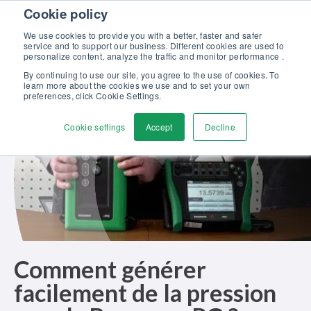
Skip to content
Cookie policy
Maîtrisez l’étalonnage en pression : formation complète, 100%
gratuite et certifiante ! >>
We use cookies to provide you with a better, faster and safer
service and to support our business. Different cookies are used to
Contactez-nous
personalize content, analyze the traffic and monitor performance .
Men
By continuing to use our site, you agree to the use of cookies. To
learn more about the cookies we use and to set your own
preferences, click Cookie Settings.
Cookie settings
Accept
Decline
Comment générer
facilement de la pression