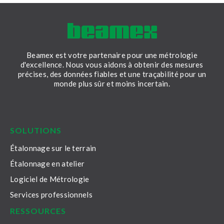
Beamex est votre partenaire pour une métrologie
d'excellence. Nous vous aidons à obtenir des mesures
précises, des données fiables et une traçabilité pour un
monde plus sûr et moins incertain.
LinkedIn
Facebook
Youtube
Twitter
Instagram
SOLUTIONS
Étalonnage sur le terrain
Étalonnage en atelier
Logiciel de Métrologie
Services professionnels
RESSOURCES