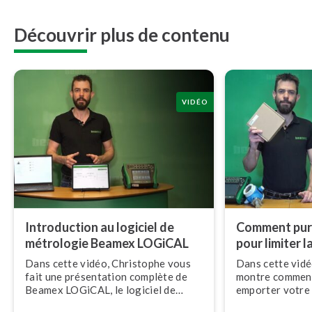
Découvrir plus de contenu
VIDÉO
In­tro­duc­tion au logiciel de
Comment purg
métrologie Beamex LOGiCAL
pour limiter 
Dans cette vidéo, Christophe vous
Dans cette vidé
fait une pré­sen­ta­tion complète de
montre comment
Beamex LOGiCAL, le logiciel de
emporter votre s
métrologie in­dus­trielle conçu pour
nage en pression