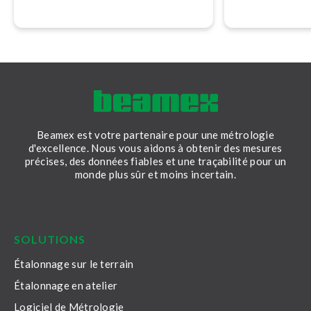
automatiser, digitaliser et fiabiliser
vos processus d’étalonnage.
Beamex est votre partenaire pour une métrologie
d'excellence. Nous vous aidons à obtenir des mesures
précises, des données fiables et une traçabilité pour un
monde plus sûr et moins incertain.
LinkedIn
Facebook
Youtube
Twitter
Instagram
SOLUTIONS
Étalonnage sur le terrain
Étalonnage en atelier
Logiciel de Métrologie