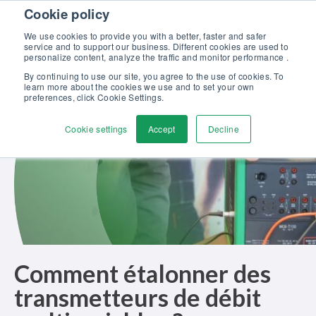
Skip to content
Cookie policy
Maîtrisez l’étalonnage en pression : formation complète, 100%
gratuite et certifiante ! >>
We use cookies to provide you with a better, faster and safer
service and to support our business. Different cookies are used to
Contactez-nous
personalize content, analyze the traffic and monitor performance .
Men
By continuing to use our site, you agree to the use of cookies. To
learn more about the cookies we use and to set your own
preferences, click Cookie Settings.
Cookie settings
Accept
Decline
Comment étalonner des
transmetteurs de débit