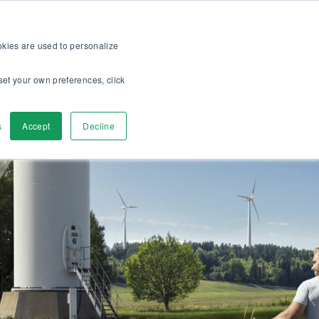
iante ! >>
Pour les clients
À propos
Carrieres
FR
ookies are used to personalize
set your own preferences, click
Contactez-nous
s
Accept
Decline