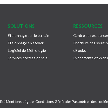
SOLUTIONS
RESSOURCES
Étalonnage sur le terrain
Centre de ressource
Étalonnage en atelier
Brochure des soluti
Logiciel de Métrologie
eBooks
Services professionnels
Événements et Webi
lité
Mentions Légales
Conditions Générales
Paramètres des cooki