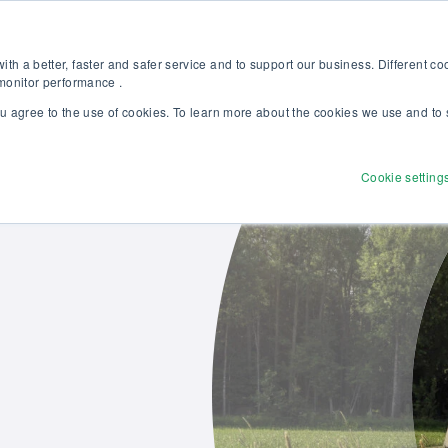
 l’étalonnage en pression : formation complète, 100% gratuite et certif
Boutique en ligne
th a better, faster and safer service and to support our business. Different c
 monitor performance .
ou agree to the use of cookies. To learn more about the cookies we use and to 
Produits
Solutions
Services
Découvrir
Cookie setting