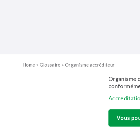
Home
»
Glossaire
»
Organisme accréditeur
Organisme qu
conformémen
Accreditati
Vous pou