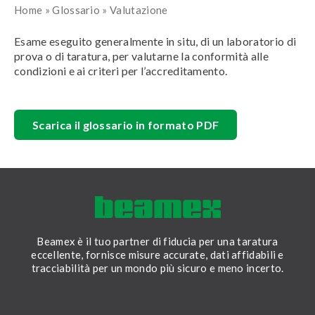
Home
»
Glossario
»
Valutazione
Esame eseguito generalmente in situ, di un laboratorio di
prova o di taratura, per valutarne la conformità alle
condizioni e ai criteri per l’accreditamento.
Scarica il glossario in formato PDF
Beamex è il tuo partner di fiducia per una taratura
eccellente, fornisce misure accurate, dati affidabili e
tracciabilità per un mondo più sicuro e meno incerto.
LinkedIn
Facebook
Youtube
Twitter
Instagram