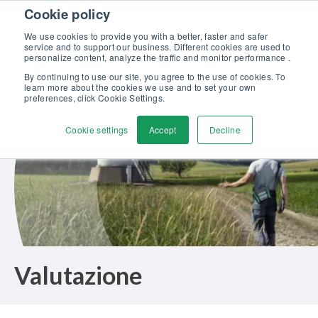
Skip to content
Cookie policy
Scopri la nostra nuova brochure Soluzioni Beamex per l’eccellenza
nella taratura >>
We use cookies to provide you with a better, faster and safer
service and to support our business. Different cookies are used to
Contattaci
personalize content, analyze the traffic and monitor performance .
Men
By continuing to use our site, you agree to the use of cookies. To
learn more about the cookies we use and to set your own
preferences, click Cookie Settings.
Cookie settings
Accept
Decline
Valutazione