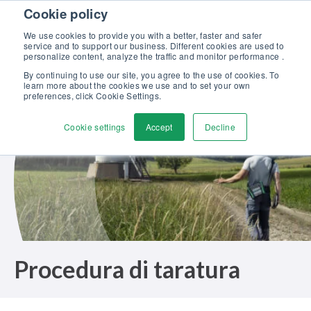
Skip to content
Cookie policy
Scopri la nostra nuova brochure Soluzioni Beamex per l’eccellenza
nella taratura >>
We use cookies to provide you with a better, faster and safer
service and to support our business. Different cookies are used to
Contattaci
personalize content, analyze the traffic and monitor performance .
Men
By continuing to use our site, you agree to the use of cookies. To
learn more about the cookies we use and to set your own
preferences, click Cookie Settings.
Cookie settings
Accept
Decline
Procedura di taratura