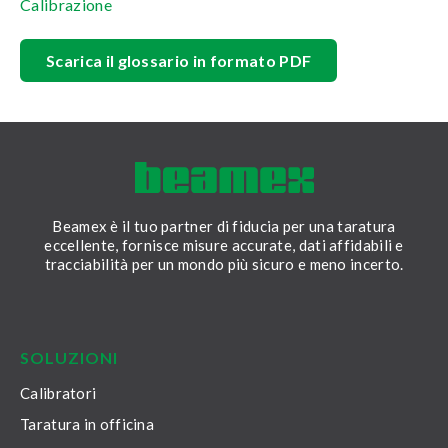
Calibrazione
Scarica il glossario in formato PDF
Beamex è il tuo partner di fiducia per una taratura
eccellente, fornisce misure accurate, dati affidabili e
tracciabilità per un mondo più sicuro e meno incerto.
LinkedIn
Facebook
Youtube
Twitter
Instagram
SOLUZIONI
Calibratori
Taratura in officina