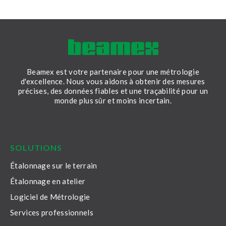
Beamex est votre partenaire pour une métrologie
d'excellence. Nous vous aidons à obtenir des mesures
précises, des données fiables et une traçabilité pour un
monde plus sûr et moins incertain.
LinkedIn
Facebook
Youtube
Twitter
Instagram
SOLUTIONS
Étalonnage sur le terrain
Étalonnage en atelier
Logiciel de Métrologie
Services professionnels