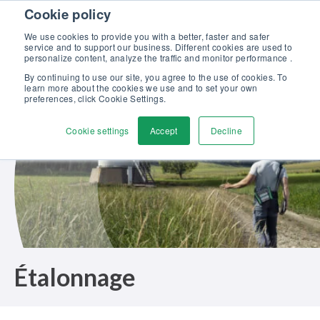
Skip to content
Cookie policy
Maîtrisez l’étalonnage en pression : formation complète, 100%
gratuite et certifiante ! >>
We use cookies to provide you with a better, faster and safer
service and to support our business. Different cookies are used to
Contactez-nous
personalize content, analyze the traffic and monitor performance .
Men
By continuing to use our site, you agree to the use of cookies. To
learn more about the cookies we use and to set your own
preferences, click Cookie Settings.
Cookie settings
Accept
Decline
Étalonnage