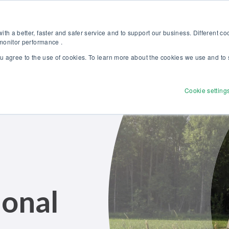
i la nostra nuova brochure Soluzioni Beamex per l’eccellenza nella tarat
Webshop
Per clienti
th a better, faster and safer service and to support our business. Different c
 monitor performance .
ou agree to the use of cookies. To learn more about the cookies we use and to 
Prodotti
Soluzioni
Servizi
Sco
Cookie setting
ional