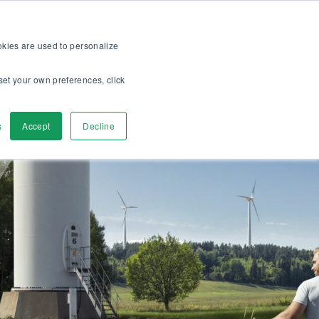
ura >>
Informazioni su di noi
Lavora con noi
IT
ookies are used to personalize
set your own preferences, click
pri
Contattaci
s
Accept
Decline