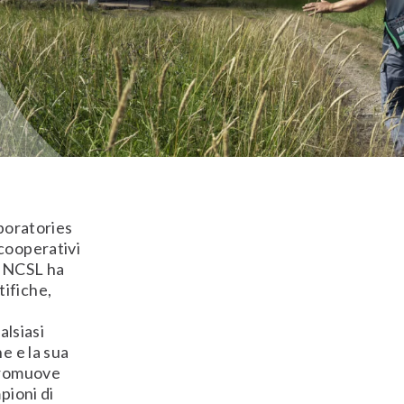
boratories
cooperativi
La NCSL ha
ifiche,
alsiasi
e e la sua
 promuove
pioni di