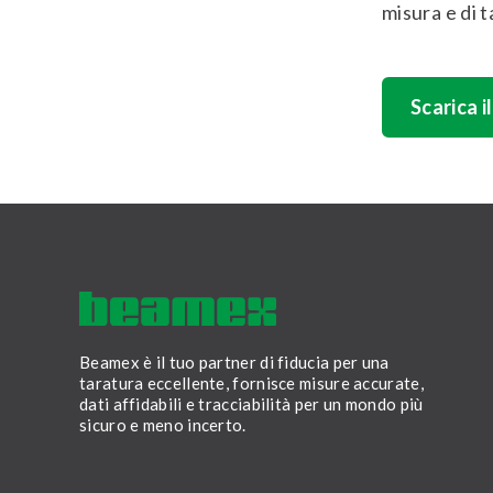
misura e di t
Scarica i
Beamex è il tuo partner di fiducia per una
taratura eccellente, fornisce misure accurate,
dati affidabili e tracciabilità per un mondo più
sicuro e meno incerto.
LinkedIn
Facebook
Youtube
Twitter
Instagram