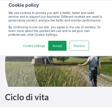
Skip to content
Cookie policy
Scopri la nostra nuova brochure Soluzioni Beamex per l’eccellenza
nella taratura >>
We use cookies to provide you with a better, faster and safer
service and to support our business. Different cookies are used to
Contattaci
personalize content, analyze the traffic and monitor performance .
Men
By continuing to use our site, you agree to the use of cookies. To
learn more about the cookies we use and to set your own
preferences, click Cookie Settings.
Cookie settings
Accept
Decline
Ciclo di vita