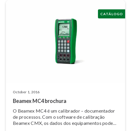
CATÁLOGO
October 1, 2016
Beamex MC4 brochura
O Beamex MC4 é um calibrador – do­cu­men­ta­dor
de processos. Com o software de calibração
Beamex CMX, os dados dos equi­pa­men­tos podem
ser enviados para o MC4 e, por sua vez, os