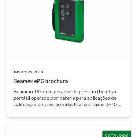
January 25, 2024
Beamex ePG brochura
Beamex ePG é um gerador de pressão (bomba)
portátil operado por bateria para aplicações de
calibração de pressão industrial em faixas de -0,85
bar (-12,4 psi) até 20 bar (300 psi). Ele fornece
uma maneira fácil e rápida de gerar pressão.
CATÁLOGO