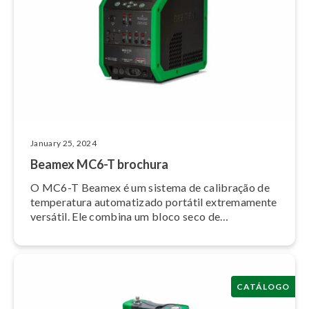
January 25, 2024
Beamex MC6-T brochura
O MC6-T Beamex é um sistema de calibração de
temperatura au­to­ma­ti­zado portátil ex­tre­ma­mente
versátil. Ele combina um bloco seco de
temperatura de última geração com a tecnologia
do calibrador de processo mul­ti­fun­ci­o­nal MC6
Beamex.
CATÁLOGO