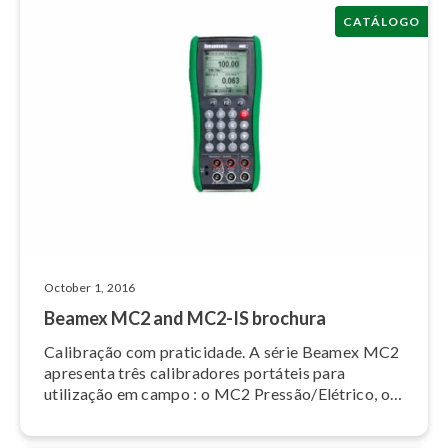
CATÁLOGO
October 1, 2016
Beamex MC2 and MC2-IS brochura
Calibração com praticidade. A série Beamex MC2
apresenta três ca­li­bra­do­res portáteis para
utilização em campo : o MC2 Pressão/Elétrico, o
MC2 Temperatura/Elétrico e o MC2 Mul­ti­fun­ções