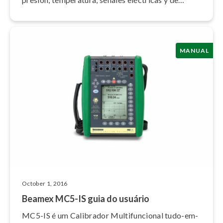
frecuencia.
MANUAL
October 1, 2016
Beamex MC5-IS guia do usuário
MC5-IS é um Calibrador Mul­ti­fun­ci­o­nal tudo-em-