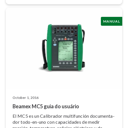
resultados das calibrações , enviados para um
computador.
MANUAL
October 1, 2016
Beamex MC5 guia do usuário
El MC5 es un Calibrador mul­ti­fun­ción do­cu­men­ta­
dor todo-en-uno con capacidades de medir
presión, temperatura, señales eléctricas y de