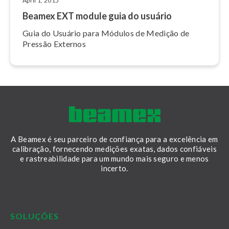
April 1, 2015
Beamex EXT module guia do usuário
Guia do Usuário para Módulos de Medição de
Pressão Externos
A Beamex é seu parceiro de confiança para a excelência em
calibração, fornecendo medições exatas, dados confiáveis
e rastreabilidade para um mundo mais seguro e menos
incerto.
LinkedIn
Facebook
Youtube
Twitter
Instagram
SOLUÇÕES