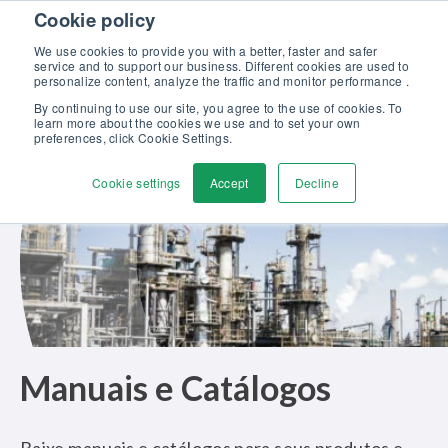
Skip to content
Cookie policy
Descubra o nosso novo folheto Soluções Beamex para excelência em
calibração >>
We use cookies to provide you with a better, faster and safer
service and to support our business. Different cookies are used to
Fale conosco
personalize content, analyze the traffic and monitor performance .
Men
By continuing to use our site, you agree to the use of cookies. To
learn more about the cookies we use and to set your own
preferences, click Cookie Settings.
Cookie settings
Accept
Decline
Manuais e Catálogos