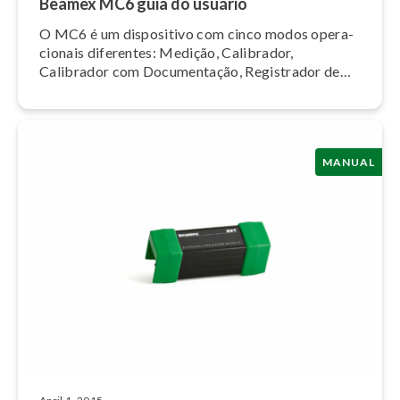
Beamex MC6 guia do usuário
O MC6 é um dispositivo com cinco modos ope­ra­
ci­o­nais diferentes: Medição, Calibrador,
Calibrador com Do­cu­men­ta­ção, Registrador de
Dados e Comunicador Fieldbus.
MANUAL